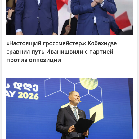
«Настоящий гроссмейстер»: Кобахидзе
@ქართული ოცნება / Georgian Dream
сравнил путь Иванишвили с партией
против оппозиции