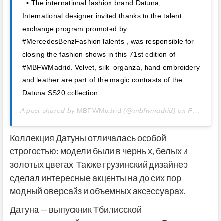
. ▪ The international fashion brand Datuna,
International designer invited thanks to the talent
exchange program promoted by
#MercedesBenzFashionTalents , was responsible for
closing the fashion shows in this 71st edition of
#MBFWMadrid. Velvet, silk, organza, hand embroidery
and leather are part of the magic contrasts of the
Datuna SS20 collection.
A post shared by
MBFWMadrid
(@mbfwmadrid) on
Feb 2, 2020 at 10:21am PST
Коллекция Датуны отличалась особой
строгостью: модели были в черных, белых и
золотых цветах. Также грузинский дизайнер
сделал интересные акценты на до сих пор
модный оверсайз и объемных аксессуарах.
Датуна — выпускник Тбилисской