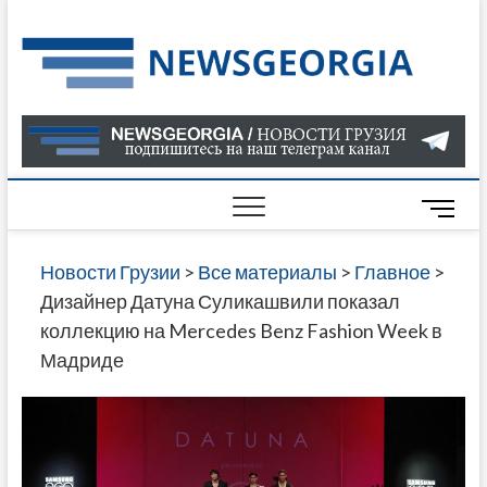
Skip
to
Нов
САМАЯ
content
АКТУАЛ
Гру
ИНФОР
О СОБ
В ГРУЗ
НОВОС
M
ГРУЗИИ
e
ОНЛАЙН
n
Новости Грузии
>
Все материалы
>
Главное
>
САЙТЕ 
u
Дизайнер Датуна Суликашвили показал
НАЙДЕ
B
коллекцию на Mercedes Benz Fashion Week в
НОВОС
u
Мадриде
ПОЛИТ
t
ЭКОНО
t
КУЛЬТУ
o
СПОРТА
n
МНОГО