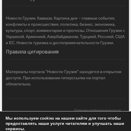
Новости Грузии, Кавказа. Картина дня – главные события,
конфликты и происшествия, политика, бизнес, экономика,
культура, спорт, комментарии и прогнозы. Отношения Грузии с
Украиной, Арменией, Азербайджаном, Турцией, Россией, США
и ЕС. Новости туризма и достопримечательности Грузии.
Правила цитирования
Материалы портала "Новости-Грузия" находятся в открытом
доступе. При использовании гиперссылка на портал
обязательна.
Политика конфиденциальности
Мы используем cookies на нашем сайте для того чтобы
Новости Грузии
| Black Sea Press LTD © 2020 All Rights Reserved /
предоставлять наши услуги читателям и улучшать наши
Design & development —
COCODO BRANDO
сервисы.