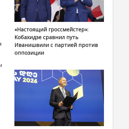
«Настоящий гроссмейстер»:
@ქართული ოცნება / Georgian Dream
Кобахидзе сравнил путь
м
Иванишвили с партией против
оппозиции
и