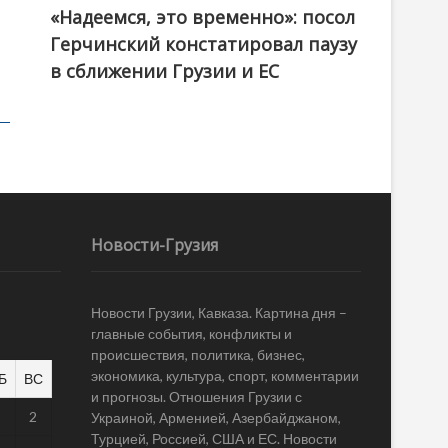
«Надеемся, это временно»: посол
Герчинский констатировал паузу
в сближении Грузии и ЕС
Новости-Грузия
Новости Грузии, Кавказа. Картина дня –
главные события, конфликты и
происшествия, политика, бизнес,
экономика, культура, спорт, комментарии
Б
ВС
и прогнозы. Отношения Грузии с
1
2
Украиной, Арменией, Азербайджаном,
Турцией, Россией, США и ЕС. Новости