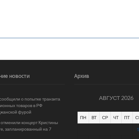
ние новости
Архив
АВГУСТ 2026
 сообщили о попытке транзита
ионных товаров в РФ
джанской фурой
ПН
ВТ
СР
ЧТ
ПТ
С
 отменили концерт Кристины
е, запланированный на 7