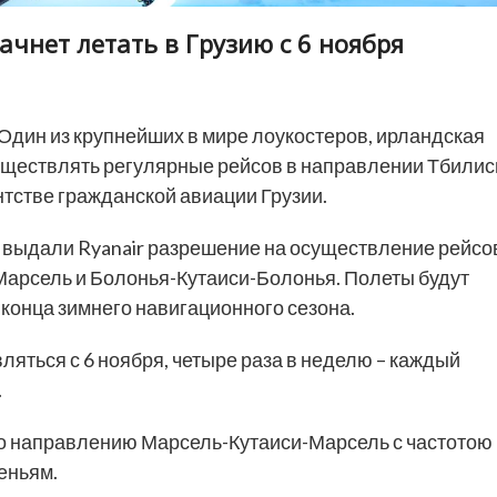
ачнет летать в Грузию с 6 ноября
Один из крупнейших в мире лоукостеров, ирландская
существлять регулярные рейсов в направлении Тбилис
нтстве гражданской авиации Грузии.
и выдали Ryanair разрешение на осуществление рейсо
арсель и Болонья-Кутаиси-Болонья. Полеты будут
 конца зимнего навигационного сезона.
ляться с 6 ноября, четыре раза в неделю – каждый
.
 по направлению Марсель-Кутаиси-Марсель с частотою
сеньям.