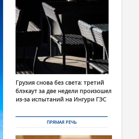
t
o
n
Грузия снова без света: третий
блэкаут за две недели произошел
из-за испытаний на Ингури ГЭС
ПРЯМАЯ РЕЧЬ