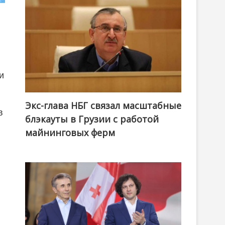
и
Экс-глава НБГ связал масштабные
в
блэкауты в Грузии с работой
майнинговых ферм