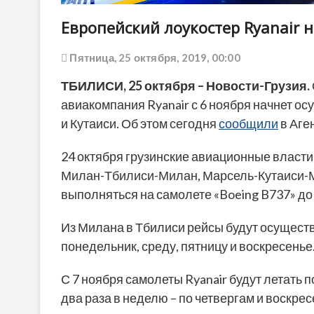
Европейский лоукостер Ryanair н
Пятница, 25 октября, 2019, 00:00
ТБИЛИСИ, 25 октября – Новости-Грузия.
авиакомпания Ryanair с 6 ноября начнет о
и Кутаиси. Об этом сегодня
сообщили
в Аге
24 октября грузинские авиационные власт
Милан-Тбилиси-Милан, Марсель-Кутаиси-М
выполняться на самолете «Boeing B737» до
Из Милана в Тбилиси рейсы будут осуществ
понедельник, среду, пятницу и воскресенье
С 7 ноября самолеты Ryanair будут летать
два раза в неделю – по четвергам и воскре