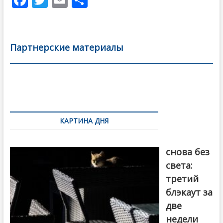
ac
w
m
тп
e
itt
ai
р
b
er
l
а
Партнерские материалы
o
в
o
и
k
ть
Навигация
по
КАРТИНА ДНЯ
записям
Грузия
снова без
света:
третий
блэкаут за
две
недели