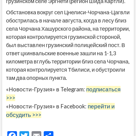
грузинском селе Эргнети (регион Шида Картли).
Обстановка вокруг сел Цнелиси-Чорчана-Цагвли
обострилась в начале августа, когда в лесу близ
села Чорчана Хашурского района, на территории,
которая контролируется грузинской стороной,
был выставлен грузинский полицейский пост. В
ответ цхинвальские военные зашли на 1-1,3
километра вглубь территории близ села Чорчана,
которая контролируется Тбилиси, и обустроили
там два опорных пункта.
«Новости-Грузия» в Telegram:
подписаться
>>>
«Новости-Грузия» в Facebook:
перейти и
обсудить >>>
F
T
E
О