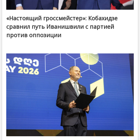
«Настоящий гроссмейстер»: Кобахидзе
@ქართული ოცნება / Georgian Dream
сравнил путь Иванишвили с партией
против оппозиции