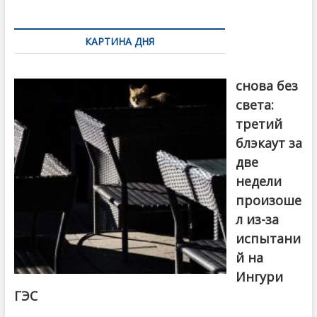
k
ть
Навигация
по
КАРТИНА ДНЯ
записям
Грузия
снова без
света:
третий
блэкаут за
две
недели
произоше
л из-за
испытани
й на
Ингури
ГЭС