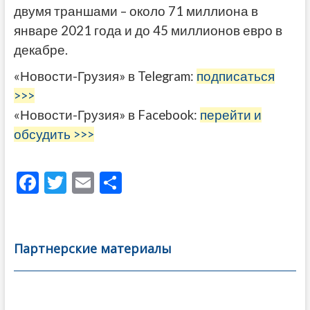
двумя траншами – около 71 миллиона в
январе 2021 года и до 45 миллионов евро в
декабре.
«Новости-Грузия» в Telegram:
подписаться
>>>
«Новости-Грузия» в Facebook:
перейти и
обсудить >>>
F
T
E
О
ac
w
m
тп
e
itt
ai
р
b
er
l
а
Партнерские материалы
o
в
o
и