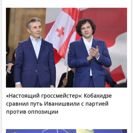
«Настоящий гроссмейстер»: Кобахидзе
@ქართული ოცნება / Georgian Dream
сравнил путь Иванишвили с партией
против оппозиции