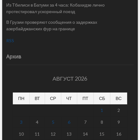
Из Тбилиси в Батуми за 4 часа: Кобахидзе лично
протестировал ускоренный поезд
В Грузии проверяют сообщения о задержках
азербайджанских фур на границе
RSS
Архив
АВГУСТ 2026
ПН
ВТ
СР
ЧТ
ПТ
СБ
ВС
1
2
3
4
5
6
7
8
9
10
11
12
13
14
15
16