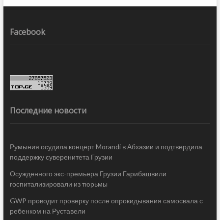
Facebook
Последние новости
Румыния осудила концерт Morandi в Абхазии и подтвердила
поддержку суверенитета Грузии
Осужденного экс-премьера Грузии Гарибашвили
госпитализировали из тюрьмы
GWP проводит проверку после опрокидывания самосвала с
ребенком на Руставели