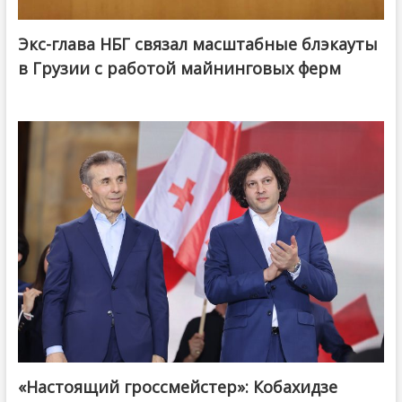
Экс-глава НБГ связал масштабные блэкауты
в Грузии с работой майнинговых ферм
«Настоящий гроссмейстер»: Кобахидзе
@ქართული ოცნება / Georgian Dream