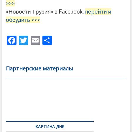
>>>
«Новости-Грузия» в Facebook:
перейти и
обсудить >>>
F
T
E
О
ac
w
m
тп
e
itt
ai
р
b
er
l
а
Партнерские материалы
o
в
o
и
k
ть
Навигация
по
записям
КАРТИНА ДНЯ