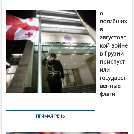
В память
о
погибших
в
августовс
кой войне
в Грузии
приспуст
или
государст
венные
флаги
ПРЯМАЯ РЕЧЬ