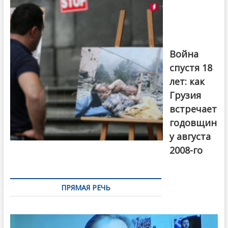
августовской
войны 2008
года в Тбилиси,
август 2018
года. Фото:
Война
Первый канал
спустя 18
лет: как
Грузия
встречает
годовщин
у августа
2008-го
ПРЯМАЯ РЕЧЬ