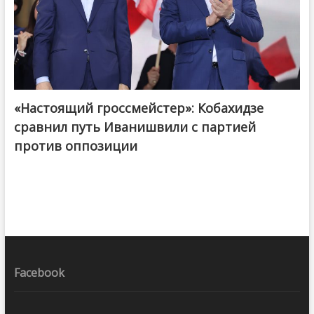
«Настоящий гроссмейстер»: Кобахидзе
@ქართული ოცნება / Georgian Dream
сравнил путь Иванишвили с партией
против оппозиции
Facebook