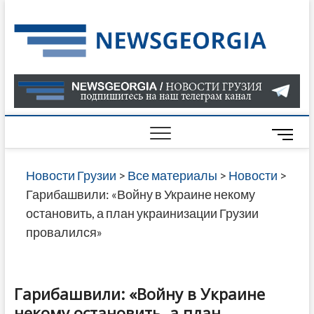
Skip
to
Нов
САМАЯ
content
АКТУАЛ
Гру
ИНФОР
О СОБ
В ГРУЗ
НОВОС
M
ГРУЗИИ
e
ОНЛАЙН
n
Новости Грузии
>
Все материалы
>
Новости
>
САЙТЕ 
u
Гарибашвили: «Войну в Украине некому
НАЙДЕ
B
остановить, а план украинизации Грузии
НОВОС
u
провалился»
ПОЛИТ
t
ЭКОНО
t
©photo администрация правительства Грузии
КУЛЬТУ
o
СПОРТА
Гарибашвили: «Войну в Украине
n
МНОГО
некому остановить, а план