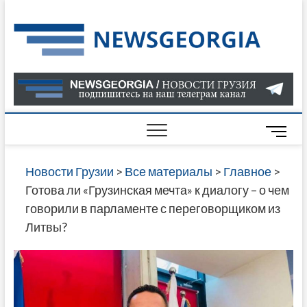
Skip
to
Нов
САМАЯ
content
АКТУАЛ
Гру
ИНФОР
О СОБ
В ГРУЗ
НОВОС
M
ГРУЗИИ
e
ОНЛАЙН
n
Новости Грузии
>
Все материалы
>
Главное
>
САЙТЕ 
u
Готова ли «Грузинская мечта» к диалогу – о чем
НАЙДЕ
B
говорили в парламенте с переговорщиком из
НОВОС
u
Литвы?
ПОЛИТ
t
ЭКОНО
t
КУЛЬТУ
o
СПОРТА
n
МНОГО