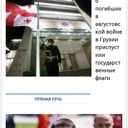
о
погибших
в
августовс
кой войне
в Грузии
приспуст
или
государст
венные
флаги
ПРЯМАЯ РЕЧЬ