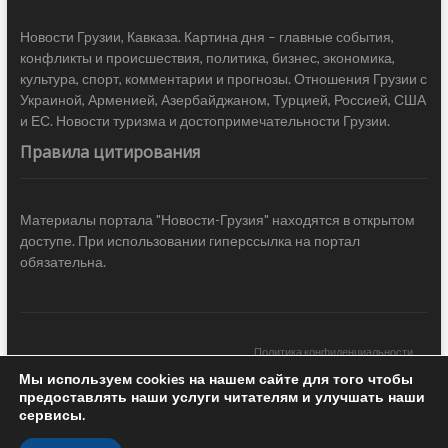
Новости Грузии, Кавказа. Картина дня – главные события,
конфликты и происшествия, политика, бизнес, экономика,
культура, спорт, комментарии и прогнозы. Отношения Грузии с
Украиной, Арменией, Азербайджаном, Турцией, Россией, США
и ЕС. Новости туризма и достопримечательности Грузии.
Правила цитирования
Материалы портала "Новости-Грузия" находятся в открытом
доступе. При использовании гиперссылка на портал
обязательна.
Политика конфиденциальности
Мы используем cookies на нашем сайте для того чтобы
Новости Грузии
| Black Sea Press LTD © 2020 All Rights Reserved /
предоставлять наши услуги читателям и улучшать наши
Design & development —
COCODO BRANDO
сервисы.