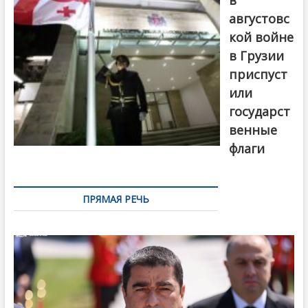
в
августовс
кой войне
в Грузии
приспуст
или
государст
венные
флаги
ПРЯМАЯ РЕЧЬ