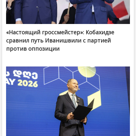
«Настоящий гроссмейстер»: Кобахидзе
@ქართული ოცნება / Georgian Dream
сравнил путь Иванишвили с партией
против оппозиции