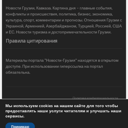
Новости Грузии, Кавказа. Картина дня – главные события,
конфликты и происшествия, политика, бизнес, экономика,
культура, спорт, комментарии и прогнозы. Отношения Грузии с
Украиной, Арменией, Азербайджаном, Турцией, Россией, США
и ЕС. Новости туризма и достопримечательности Грузии.
Правила цитирования
Материалы портала "Новости-Грузия" находятся в открытом
доступе. При использовании гиперссылка на портал
обязательна.
Политика конфиденциальности
Мы используем cookies на нашем сайте для того чтобы
Новости Грузии
| Black Sea Press LTD © 2020 All Rights Reserved /
предоставлять наши услуги читателям и улучшать наши
Design & development —
COCODO BRANDO
сервисы.
Принимаю