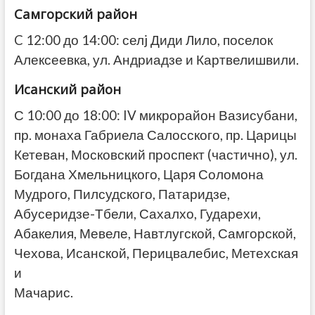
Самгорский район
C 12:00 до 14:00: селj Диди Лило, поселок
Алексеевка, ул. Андриадзе и Картвелишвили.
Исанский район
С 10:00 до 18:00: IV микрорайон Вазисубани,
пр. монаха Габриела Салосского, пр. Царицы
Кетеван, Московский проспект (частично), ул.
Богдана Хмельницкого, Царя Соломона
Мудрого, Пилсудского, Патаридзе,
Абусеридзе-Тбели, Сахалхо, Гударехи,
Абакелия,
Мевеле, Навтлугской, Самгорской,
Чехова, Исанской, Перицвалебис, Метехская
и
Мачарис.