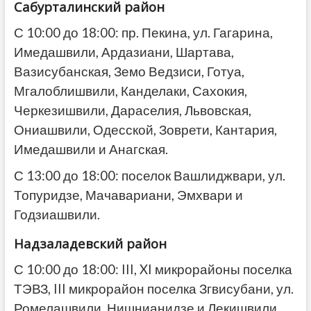
Сабурталинский район
С 10:00 до 18:00: пр. Пекина, ул. Гагарина,
Имедашвили, Ардазиани, Шартава,
Вазисубанская, Земо Ведзиси, Готуа,
Мгалоблишвили, Канделаки, Сахокия,
Черкезишвили, Дараселия, Львовская,
Ониашвили, Одесской, Зоврети, Кантария,
Имедашвили и Анагская.
С 13:00 до 18:00: поселок Вашлиджвари, ул.
Топуридзе, Мачавариани, Эмхвари и
Годзиашвили.
Надзаладевский район
С 10:00 до 18:00: III, XI микрорайоны поселка
ТЭВЗ, III микрорайон поселка Згвисубани, ул.
Ромелашвили, Нишнианидзе и Лекишвили.