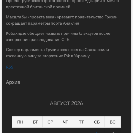
Проект грузинского фотографа о горной Аджарии отмечен
престижной британской премией
Масштабы «проекта века» урезают: правительство Грузии
сокращает параметры порта Анаклия
Кобахидзе обещает назвать причины блэкаутов после
завершения расследования СГБ
Спикер парламента Грузии возложил на Саакашвили
косвенную вину за вторжение РФ в Украину
RSS
Архив
АВГУСТ 2026
ПН
ВТ
СР
ЧТ
ПТ
СБ
ВС