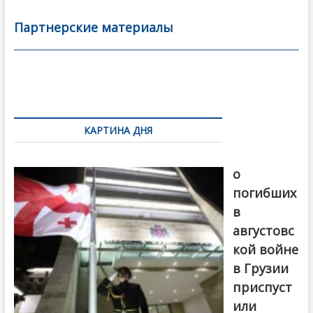
e
itt
ai
р
b
er
l
а
Партнерские материалы
o
в
o
и
k
ть
Навигация
по
КАРТИНА ДНЯ
записям
В память
о
погибших
в
августовс
кой войне
в Грузии
приспуст
или