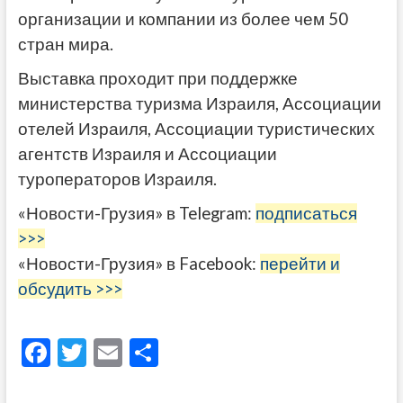
организации и компании из более чем 50
стран мира.
Выставка проходит при поддержке
министерства туризма Израиля, Ассоциации
отелей Израиля, Ассоциации туристических
агентств Израиля и Ассоциации
туроператоров Израиля.
«Новости-Грузия» в Telegram:
подписаться
>>>
«Новости-Грузия» в Facebook:
перейти и
обсудить >>>
F
T
E
О
ac
w
m
тп