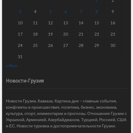
1
2
3
4
5
6
7
8
9
10
11
12
13
14
15
16
17
18
19
20
21
22
23
24
25
26
27
28
29
30
31
« Июл
Новости-Грузия
Новости Грузии, Кавказа. Картина дня – главные события,
конфликты и происшествия, политика, бизнес, экономика,
культура, спорт, комментарии и прогнозы. Отношения Грузии с
Украиной, Арменией, Азербайджаном, Турцией, Россией, США
и ЕС. Новости туризма и достопримечательности Грузии.