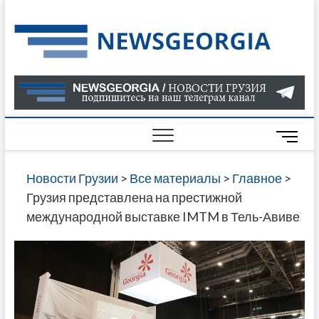
Skip
to
Нов
САМАЯ
content
АКТУАЛ
Гру
ИНФОР
О СОБ
В ГРУЗ
НОВОС
M
ГРУЗИИ
e
ОНЛАЙН
n
Новости Грузии
>
Все материалы
>
Главное
>
САЙТЕ 
u
Грузия представлена на престижной
НАЙДЕ
B
международной выставке IMTM в Тель-Авиве
НОВОС
u
ПОЛИТ
t
ЭКОНО
t
КУЛЬТУ
o
СПОРТА
n
МНОГО