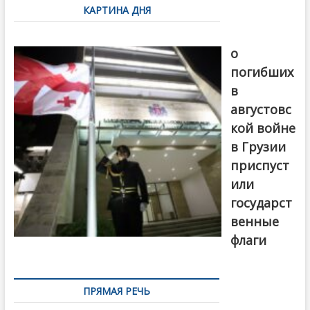
КАРТИНА ДНЯ
записям
В память
о
погибших
в
августовс
кой войне
в Грузии
приспуст
или
государст
венные
флаги
ПРЯМАЯ РЕЧЬ