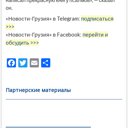
написал прекрасную книгу псалмов», — сказал
он.
«Новости-Грузия» в Telegram:
подписаться
>>>
«Новости-Грузия» в Facebook:
перейти и
обсудить >>>
F
T
E
О
ac
w
m
тп
e
itt
ai
р
b
er
l
а
Партнерские материалы
o
в
o
и
k
ть
Навигация
по