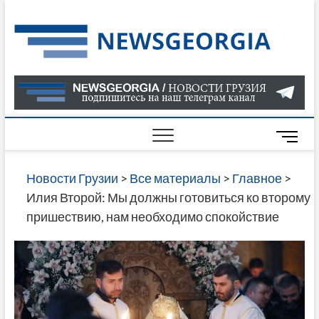
Skip
to
Нов
САМАЯ
content
АКТУАЛ
Гру
ИНФОР
О СОБ
В ГРУЗ
НОВОС
M
ГРУЗИИ
e
ОНЛАЙН
n
Новости Грузии
>
Все материалы
>
Главное
>
САЙТЕ 
u
Илия Второй: Мы должны готовиться ко второму
НАЙДЕ
B
пришествию, нам необходимо спокойствие
НОВОС
u
ПОЛИТ
t
ЭКОНО
t
КУЛЬТУ
o
СПОРТА
n
МНОГО