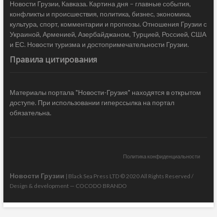
Новости Грузии, Кавказа. Картина дня – главные события,
конфликты и происшествия, политика, бизнес, экономика,
культура, спорт, комментарии и прогнозы. Отношения Грузии с
Украиной, Арменией, Азербайджаном, Турцией, Россией, США
и ЕС. Новости туризма и достопримечательности Грузии.
Правила цитирования
Материалы портала "Новости-Грузия" находятся в открытом
доступе. При использовании гиперссылка на портал
обязательна.
Политика конфиденциальности
Новости Грузии
| Black Sea Press LTD © 2020 All Rights Reserved /
Design & development —
COCODO BRANDO