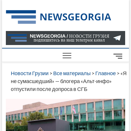
Skip
to
Нов
САМАЯ
content
АКТУАЛ
Гру
ИНФОР
О СОБ
В ГРУЗ
НОВОС
M
ГРУЗИИ
e
ОНЛАЙН
n
Новости Грузии
>
Все материалы
>
Главное
>
«Я
САЙТЕ 
u
не сумасшедший» — блогера «Альт-инфо»
НАЙДЕ
B
отпустили после допроса в СГБ
НОВОС
u
ПОЛИТ
t
ЭКОНО
t
КУЛЬТУ
o
СПОРТА
n
МНОГО