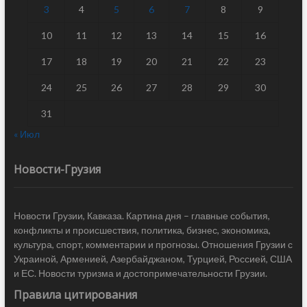
3
4
5
6
7
8
9
10
11
12
13
14
15
16
17
18
19
20
21
22
23
24
25
26
27
28
29
30
31
« Июл
Новости-Грузия
Новости Грузии, Кавказа. Картина дня – главные события,
конфликты и происшествия, политика, бизнес, экономика,
культура, спорт, комментарии и прогнозы. Отношения Грузии с
Украиной, Арменией, Азербайджаном, Турцией, Россией, США
и ЕС. Новости туризма и достопримечательности Грузии.
Правила цитирования