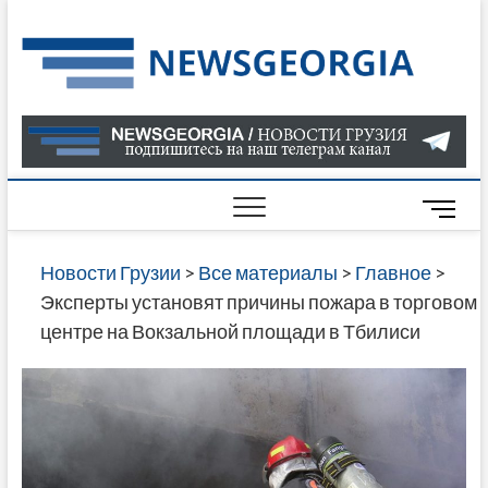
Skip
to
Нов
САМАЯ
content
АКТУАЛ
Гру
ИНФОР
О СОБ
В ГРУЗ
НОВОС
M
ГРУЗИИ
e
ОНЛАЙН
n
Новости Грузии
>
Все материалы
>
Главное
>
САЙТЕ 
u
Эксперты установят причины пожара в торговом
НАЙДЕ
B
центре на Вокзальной площади в Тбилиси
НОВОС
u
ПОЛИТ
t
ЭКОНО
t
КУЛЬТУ
o
СПОРТА
n
МНОГО