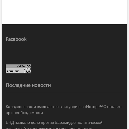
Facebook
Последние новости
Каладзе: власти вмешаются в ситуацию с «Интер РАО» только
при необходимости
ЕНД назвало дело против Барамидзе политической
расправой и «продвижением роспропаганды»