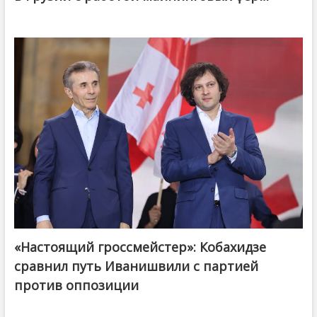
«Настоящий гроссмейстер»: Кобахидзе
@ქართული ოცნება / Georgian Dream
сравнил путь Иванишвили с партией
против оппозиции