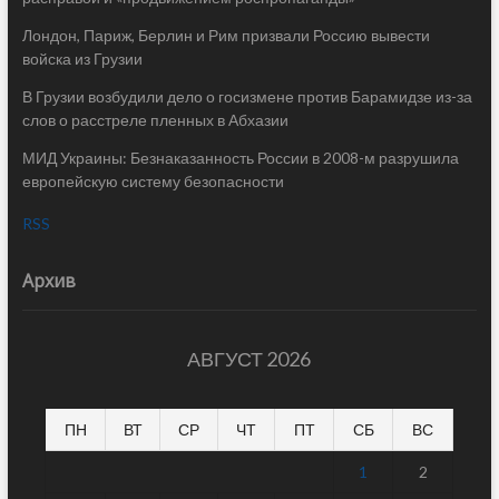
Лондон, Париж, Берлин и Рим призвали Россию вывести
войска из Грузии
В Грузии возбудили дело о госизмене против Барамидзе из-за
слов о расстреле пленных в Абхазии
МИД Украины: Безнаказанность России в 2008-м разрушила
европейскую систему безопасности
RSS
Архив
АВГУСТ 2026
ПН
ВТ
СР
ЧТ
ПТ
СБ
ВС
1
2