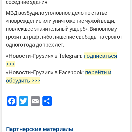
соседние здания.
МВД возбудило уголовное дело по статье
«повреждение или уничтожение чужой вещи,
повлекшее значительный ущерб». Виновному
грозит штраф либо лишение свободы на срок от
одного года до трех лет.
«Новости-Грузия» в Telegram:
подписаться
>>>
«Новости-Грузия» в Facebook:
перейти и
обсудить >>>
F
T
E
О
ac
w
m
тп
e
itt
ai
р
b
er
l
а
Партнерские материалы