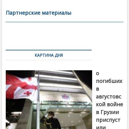
e
itt
ai
р
b
er
l
а
Партнерские материалы
o
в
o
и
k
ть
Навигация
по
КАРТИНА ДНЯ
записям
В память
о
погибших
в
августовс
кой войне
в Грузии
приспуст
или