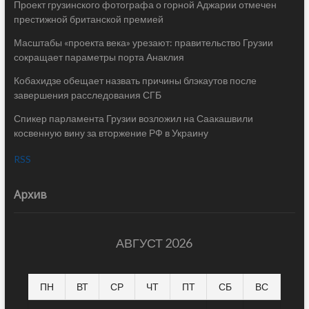
Проект грузинского фотографа о горной Аджарии отмечен
престижной британской премией
Масштабы «проекта века» урезают: правительство Грузии
сокращает параметры порта Анаклия
Кобахидзе обещает назвать причины блэкаутов после
завершения расследования СГБ
Спикер парламента Грузии возложил на Саакашвили
косвенную вину за вторжение РФ в Украину
RSS
Архив
АВГУСТ 2026
ПН
ВТ
СР
ЧТ
ПТ
СБ
ВС