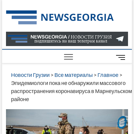
Skip
to
Нов
САМАЯ
content
АКТУАЛ
Гру
ИНФОР
О СОБ
В ГРУЗ
НОВОС
M
ГРУЗИИ
e
ОНЛАЙН
n
Новости Грузии
>
Все материалы
>
Главное
>
САЙТЕ 
u
Эпидемиологи пока не обнаружили массового
НАЙДЕ
B
распространения коронавируса в Марнеульском
НОВОС
u
районе
ПОЛИТ
t
ЭКОНО
t
КУЛЬТУ
o
СПОРТА
n
МНОГО