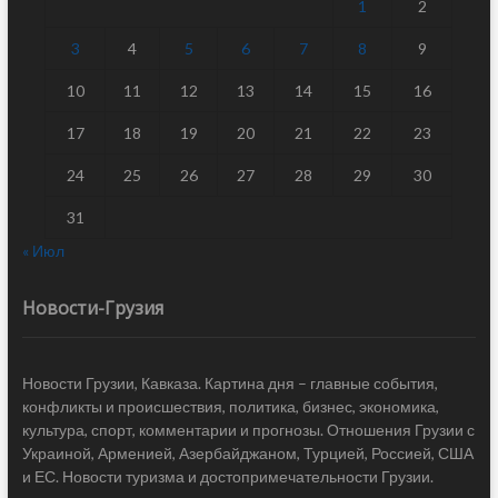
1
2
3
4
5
6
7
8
9
10
11
12
13
14
15
16
17
18
19
20
21
22
23
24
25
26
27
28
29
30
31
« Июл
Новости-Грузия
Новости Грузии, Кавказа. Картина дня – главные события,
конфликты и происшествия, политика, бизнес, экономика,
культура, спорт, комментарии и прогнозы. Отношения Грузии с
Украиной, Арменией, Азербайджаном, Турцией, Россией, США
и ЕС. Новости туризма и достопримечательности Грузии.