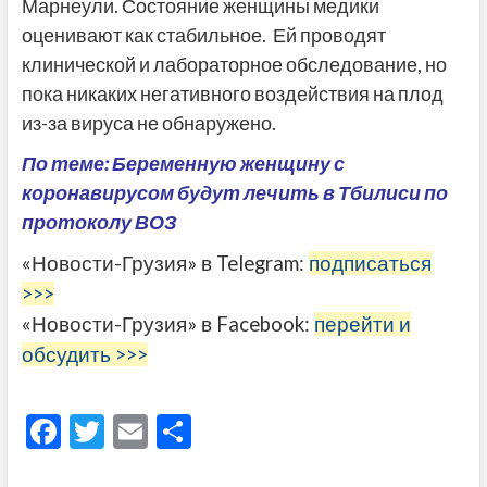
Марнеули. Состояние женщины медики
оценивают как стабильное. Ей проводят
клинической и лабораторное обследование, но
пока никаких негативного воздействия на плод
из-за вируса не обнаружено.
По теме: Беременную женщину с
коронавирусом будут лечить в Тбилиси по
протоколу ВОЗ
«Новости-Грузия» в Telegram:
подписаться
>>>
«Новости-Грузия» в Facebook:
перейти и
обсудить >>>
F
T
E
О
ac
w
m
тп