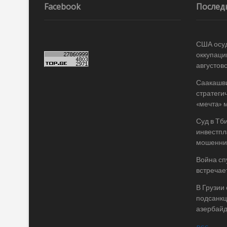
записям
Facebook
Послед
США осу
оккупаци
августов
Саакашви
стратегич
«мечта» 
Суд в Тб
инвестпл
мошеннич
Война спу
встречае
В Грузии
подсанкц
азербай