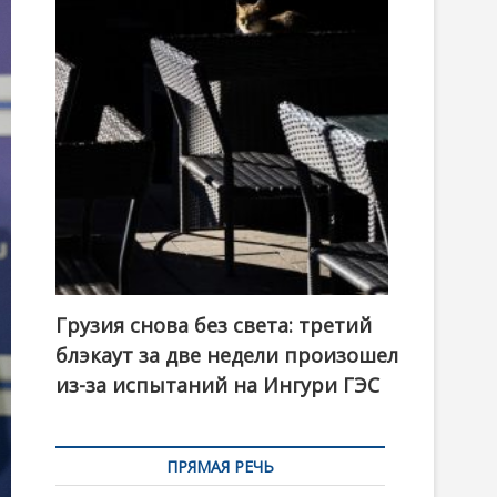
t
o
n
Грузия снова без света: третий
блэкаут за две недели произошел
из-за испытаний на Ингури ГЭС
ПРЯМАЯ РЕЧЬ