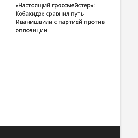
«Настоящий гроссмейстер»:
@ქართული ოცნება / Georgian Dream
Кобахидзе сравнил путь
Иванишвили с партией против
оппозиции