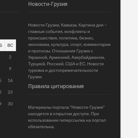
Новости-Грузия
Новости Грузии, Кавказа. Картина дня –
главные события, конфликты и
происшествия, политика, бизнес,
экономика, культура, спорт, комментарии
Б
ВС
и прогнозы. Отношения Грузии с
1
2
Украиной, Арменией, Азербайджаном,
Турцией, Россией, США и ЕС. Новости
8
9
туризма и достопримечательности
Грузии.
5
16
Правила цитирования
2
23
9
30
Материалы портала "Новости-Грузия"
находятся в открытом доступе. При
использовании гиперссылка на портал
обязательна.