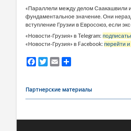
«Параллели между делом Саакашвили и
фундаментальное значение. Они нераз
вступление Грузии в Евросоюз, если экс
«Новости-Грузия» в Telegram:
подписать
«Новости-Грузия» в Facebook:
перейти и
F
T
E
О
ac
w
m
тп
e
itt
ai
р
b
er
l
а
Партнерские материалы
o
в
o
и
k
ть
Навигация
по