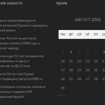
ние новости
Архив
АВГУСТ 2026
дили продолжающуюся
ю регионов Грузии в годовщину
ской войны
ПН
ВТ
СР
ЧТ
ПТ
С
ли: Россия не достигла
еских целей в 2008 году, а
мстит народу
3
4
5
6
7
илиси дал 12 лет основателю
атформы по делу о
10
11
12
13
14
1
естве на $13,3 млн
17
18
19
20
21
2
стя 18 лет: как Грузия
т годовщину августа 2008-го
24
25
26
27
28
2
 сообщили о попытке транзита
31
ионных товаров в РФ
« Июл
джанской фурой