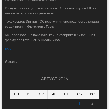
В годовщину августовской войны ЕС заявил о курсе РФ на
аннексию грузинских регионов
Техдиректор Ингури ГЭС исключил неисправность станции
среди причин блэкаутов в Грузии
Минобразования показало, как на фабрике в Китае шьют
форму для грузинских школьников
RSS
Архив
АВГУСТ 2026
ПН
ВТ
СР
ЧТ
ПТ
СБ
ВС
1
2