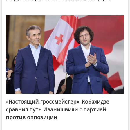
«Настоящий гроссмейстер»: Кобахидзе
@ქართული ოცნება / Georgian Dream
сравнил путь Иванишвили с партией
против оппозиции