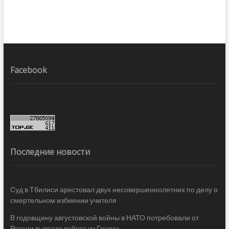
Facebook
Последние новости
Суд в Тбилиси арестовал двух несовершеннолетних по делу о
смертельном избиении учителя
В годовщину августовской войны в НАТО потребовали от
России вывести войска из Грузии