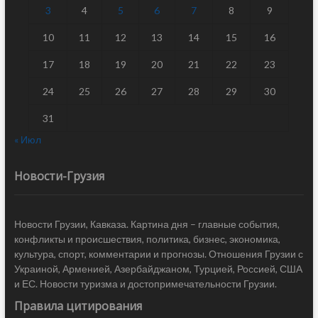
3
4
5
6
7
8
9
10
11
12
13
14
15
16
17
18
19
20
21
22
23
24
25
26
27
28
29
30
31
« Июл
Новости-Грузия
Новости Грузии, Кавказа. Картина дня – главные события,
конфликты и происшествия, политика, бизнес, экономика,
культура, спорт, комментарии и прогнозы. Отношения Грузии с
Украиной, Арменией, Азербайджаном, Турцией, Россией, США
и ЕС. Новости туризма и достопримечательности Грузии.
Правила цитирования