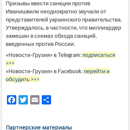
Призывы ввести санкции против
Иванишвили неоднократно звучали от
представителей украинского правительства.
Утверждалось, в частности, что миллиардер
замешан в схемах обхода санкций,
введенных против России.
«Новости-Грузия» в Telegram:
подписаться
>>>
«Новости-Грузия» в Facebook:
перейти и
обсудить >>>
F
T
E
О
ac
w
m
тп
e
itt
ai
р
b
er
l
а
Партнерские материалы