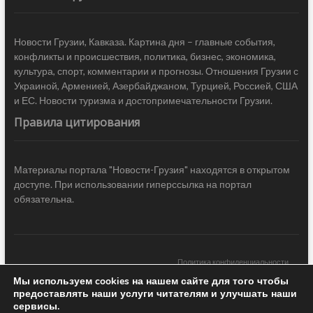
Новости Грузии, Кавказа. Картина дня – главные события,
конфликты и происшествия, политика, бизнес, экономика,
культура, спорт, комментарии и прогнозы. Отношения Грузии с
Украиной, Арменией, Азербайджаном, Турцией, Россией, США
и ЕС. Новости туризма и достопримечательности Грузии.
Правила цитирования
Материалы портала "Новости-Грузия" находятся в открытом
доступе. При использовании гиперссылка на портал
обязательна.
Политика конфиденциальности
Мы используем cookies на нашем сайте для того чтобы
Новости Грузии
| Black Sea Press LTD © 2020 All Rights Reserved /
предоставлять наши услуги читателям и улучшать наши
Design & development —
COCODO BRANDO
сервисы.