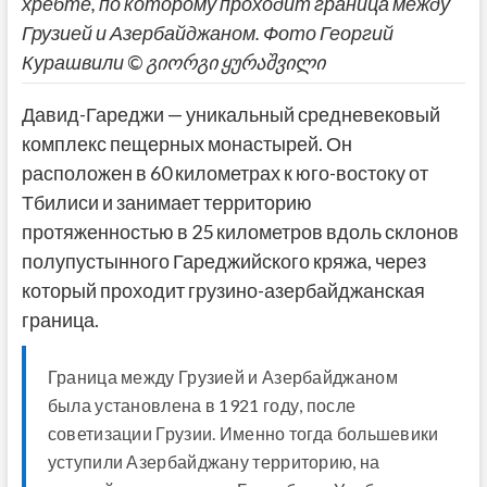
хребте, по которому проходит граница между
Грузией и Азербайджаном. Фото Георгий
Курашвили © გიორგი ყურაშვილი
Давид-Гареджи — уникальный средневековый
комплекс пещерных монастырей. Он
расположен в 60 километрах к юго-востоку от
Тбилиси и занимает территорию
протяженностью в 25 километров вдоль склонов
полупустынного Гареджийского кряжа, через
который проходит грузино-азербайджанская
граница.
Граница между Грузией и Азербайджаном
была установлена в 1921 году, после
советизации Грузии. Именно тогда большевики
уступили Азербайджану территорию, на