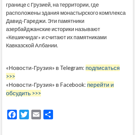
границе с Грузией, на территории, где
расположены здания монастырского комплекса
Давид-Гареджи. Эти памятники
азербайджанские историки называют
«Кешикчидаг» и считают их памятниками
Кавказской Албании.
«Новости-Грузия» в Telegram:
подписаться
>>>
«Новости-Грузия» в Facebook:
перейти и
обсудить >>>
F
T
E
О
ac
w
m
тп
e
itt
ai
р