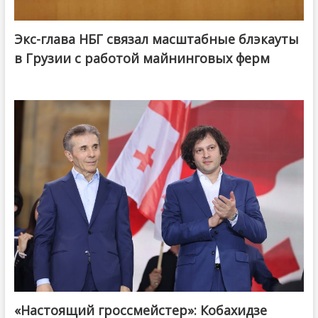
Экс-глава НБГ связал масштабные блэкауты
в Грузии с работой майнинговых ферм
«Настоящий гроссмейстер»: Кобахидзе
@ქართული ოცნება / Georgian Dream