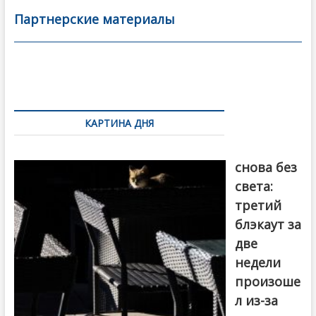
b
er
l
а
Партнерские материалы
o
в
o
и
k
ть
Навигация
по
КАРТИНА ДНЯ
записям
Грузия
снова без
света:
третий
блэкаут за
две
недели
произоше
л из-за