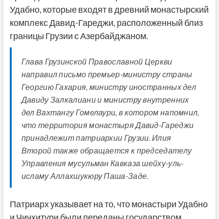
Удабно, которые входят в древний монастырский
комплекс Давид-Гареджи, расположенный близ
границы Грузии с Азербайджаном.
Глава Грузинской Православной Церкви
направил письмо премьер-министру страны
Георгию Гахария, министру иностранных дел
Давиду Залкалиани и министру внутренних
дел Вахтангу Гомелаури, в котором напомнил,
что территория монастыря Давид-Гареджи
принадлежит патриархии Грузии. Илия
Второй также обращается к председателу
Управления мусульман Кавказа шейху-уль-
исламу Аллахшукюру Паша-Заде.
Патриарх указывает на то, что монастыри Удабно
и Чичхитури были переданы государством