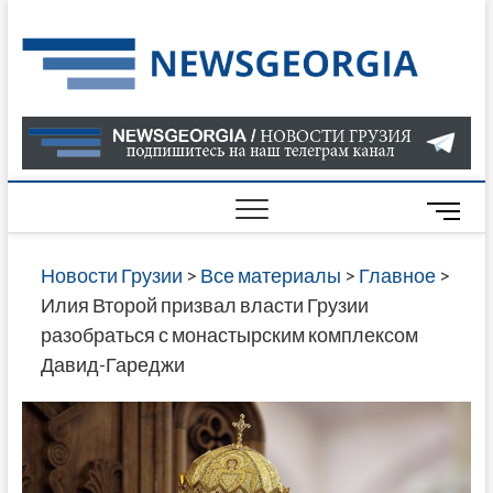
Skip
to
Нов
САМАЯ
content
АКТУАЛ
Гру
ИНФОР
О СОБ
В ГРУЗ
НОВОС
M
ГРУЗИИ
e
ОНЛАЙН
n
Новости Грузии
>
Все материалы
>
Главное
>
САЙТЕ 
u
Илия Второй призвал власти Грузии
НАЙДЕ
B
разобраться с монастырским комплексом
НОВОС
u
Давид-Гареджи
ПОЛИТ
t
ЭКОНО
t
КУЛЬТУ
o
СПОРТА
n
МНОГО