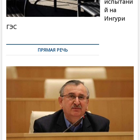
испытани
й на
Ингури
ГЭС
ПРЯМАЯ РЕЧЬ