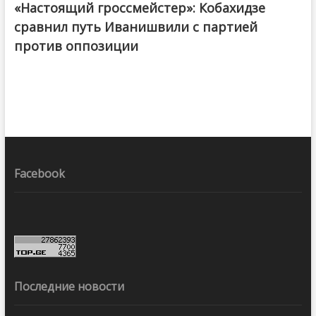
«Настоящий гроссмейстер»: Кобахидзе
@ქართული ოცნება / Georgian Dream
сравнил путь Иванишвили с партией
против оппозиции
Facebook
Последние новости