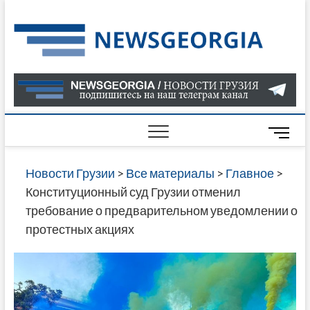
Skip
to
Нов
САМАЯ
content
АКТУАЛ
Гру
ИНФОР
О СОБ
В ГРУЗ
НОВОС
M
ГРУЗИИ
e
ОНЛАЙН
n
Новости Грузии
>
Все материалы
>
Главное
>
САЙТЕ 
u
Конституционный суд Грузии отменил
НАЙДЕ
B
требование о предварительном уведомлении о
НОВОС
u
протестных акциях
ПОЛИТ
t
ЭКОНО
t
КУЛЬТУ
o
СПОРТА
n
МНОГО