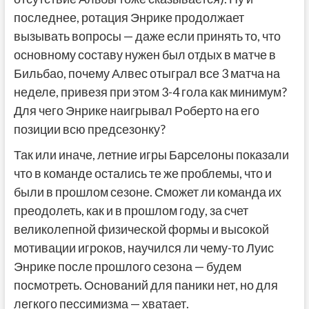
последнее, ротация Энрике продолжает
вызывать вопросы — даже если принять то, что
основному составу нужен был отдых в матче в
Бильбао, почему Алвес отыграл все 3 матча на
неделе, привезя при этом 3-4 гола как минимум?
Для чего Энрике наигрывал Рoберто на его
позиции всю предсезонку?
Так или иначе, летние игры Барселоны показали
что в команде остались те же проблемы, что и
были в прошлом сезоне. Сможет ли команда их
преодолеть, как и в прошлом году, за счет
великолепной физической формы и высокой
мотивации игроков, научился ли чему-то Луис
Энрике после прошлого сезона — будем
посмотреть. Оснований для паники нет, но для
легкого пессимизма — хватает.