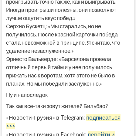
проигрывать точно так же, как и выигрывать.
Иногда проигрыши полезны, они позволяют
лучше ощутить вкус побед.»
Серхио Бускетц: «Мы старались, но не
получилось. После красной карточки победа
стала невозможной в принципе. Я считаю, что
удаление незаслуженное.»
Эрнесто Вальверде: «Барселона провела
отличный первый тайм и у нее получилось
прижать нас к воротам, хотя этого не было в
планах. Но мы победили заслуженно.»
Ну и напоследок
Так как все-таки зовут жителей Бильбао?
«Новости-Грузия» в Telegram:
подписаться
>>>
«Новости-Грузия» в Facebook:
перейти и