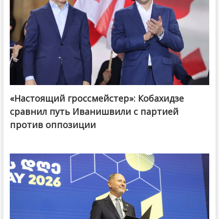
«Настоящий гроссмейстер»: Кобахидзе
@ქართული ოცნება / Georgian Dream
сравнил путь Иванишвили с партией
против оппозиции