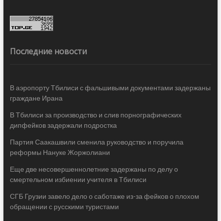
Последние новости
В аэропорту Тбилиси с фальшивыми документами задержаны
граждане Ирана
В Тбилиси за производство и слив порнографических
дипфейков задержали подростка
Партия Саакашвили сменила руководство и поручила
реформы Нануке Жоржолиани
Еще две несовершеннолетние задержаны по делу о
смертельном избиении учителя в Тбилиси
СГБ Грузии завело дело о саботаже из-за фейков о плохом
обращении с русскими туристами