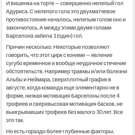
И вишенка на торте — совершенно нелепый гол
Адуриса. С нелепого гола это двухматчевое
противостояние началось, нелепым голом оно и
закончилось. А между этими двумя голами
Барселона забила 1 (один) гол.
Причин несколько. Некоторые позволяют
говорить, что этот цирк с конями — явление
сугубо временное и вообще неудачное стечение
обстоятельств. Например травмы и/или болезни
Альбы и Неймара, сверхплотный график в
августе, когда команда еще элементарно не в
форме, низкая мотивация Барселоны после 4
трофеев и сверхвысокая мотивация басков, не
выигрывавших трофеев без малого 30 лет. Все
это так.
Но есть гораздо более глубинные факторы,