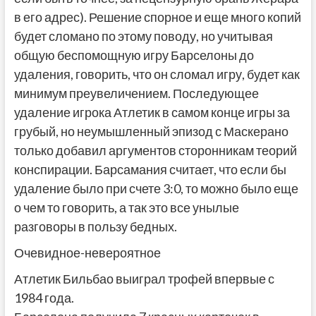
в его адрес). Решение спорное и еще много копий
будет сломано по этому поводу, но учитывая
общую беспомощную игру Барселоны до
удаления, говорить, что он сломал игру, будет как
минимум преувеличением. Последующее
удаление игрока Атлетик в самом конце игры за
грубый, но неумышленный эпизод с Маскерано
только добавил аргументов сторонникам теорий
конспирации. Барсамания считает, что если бы
удаление было при счете 3:0, то можно было еще
о чем то говорить, а так это все унылые
разговоры в пользу бедных.
Очевидное-невероятное
Атлетик Бильбао выиграл трофей впервые с
1984 года.