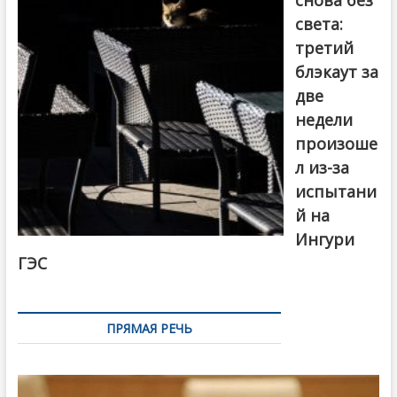
снова без
света:
третий
блэкаут за
две
недели
произоше
л из-за
испытани
й на
Ингури
ГЭС
ПРЯМАЯ РЕЧЬ