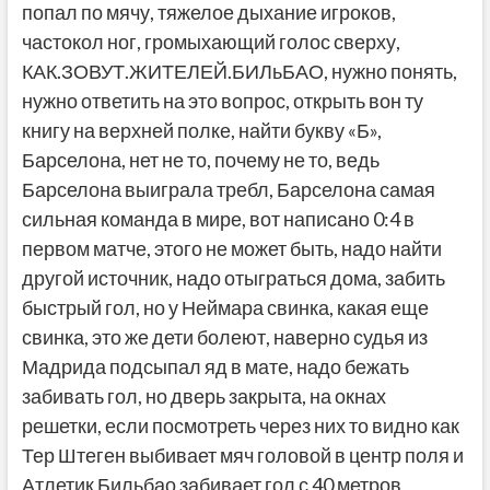
попал по мячу, тяжелое дыхание игроков,
частокол ног, громыхающий голос сверху,
КАК.ЗОВУТ.ЖИТЕЛЕЙ.БИЛьБАО, нужно понять,
нужно ответить на это вопрос, открыть вон ту
книгу на верхней полке, найти букву «Б»,
Барселона, нет не то, почему не то, ведь
Барселона выиграла требл, Барселона самая
сильная команда в мире, вот написано 0:4 в
первом матче, этого не может быть, надо найти
другой источник, надо отыграться дома, забить
быстрый гол, но у Неймара свинка, какая еще
свинка, это же дети болеют, наверно судья из
Мадрида подсыпал яд в мате, надо бежать
забивать гол, но дверь закрыта, на окнах
решетки, если посмотреть через них то видно как
Тер Штеген выбивает мяч головой в центр поля и
Атлетик Бильбао забивает гол с 40 метров,