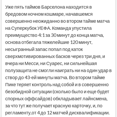
Уже пять таймов Барселона находится в
бредовом ночном кошмаре, начавшемся
совершенно неожиданно во втором тайме матча
на Суперкубок УЕФА. Команда упустила
преимущество 4:1 за 30 минут до конца матча,
основа отбегала тяжелейшие 120 минут,
несыгранный запас попал под каток
сверхмотивированных басков через три дня, и
вчера ни Месси, ни Суарес, ни сильнейшая
полузащита не смогли наиграть ни на один удар в
створ до 43-ей минуты матча. Во втором тайме
Пике теряет контроль над собой и в совершенно
безобидной ситуации (сколько было и еще будет
спорных оффсайдов) обкладывает лайнсмена,
за что тут же получает красную карточку, и, по
регламенту,от 4 до 12 матчей дисквалификации.