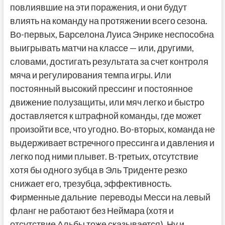
повлиявшие на эти поражения, и они будут
влиять на команду на протяжении всего сезона.
Во-первых, Барселона Луиса Энрике неспособна
выигрывать матчи на классе — или, другими,
словами, достигать результата за счет контроля
мяча и регулирования темпа игры. Или
постоянный высокий прессинг и постоянное
движение полузащиты, или мяч легко и быстро
доставляется к штрафной команды, где может
произойти все, что угодно. Во-вторых, команда не
выдерживает встречного прессинга и давления и
легко под ними плывет. В-третьих, отсутствие
хотя бы одного зубца в Эль Триденте резко
снижает его, трезубца, эффективность.
Фирменные дальние переводы Месси на левый
фланг не работают без Неймара (хотя и
отсутствие Альбы тоже сказывается). Ну и