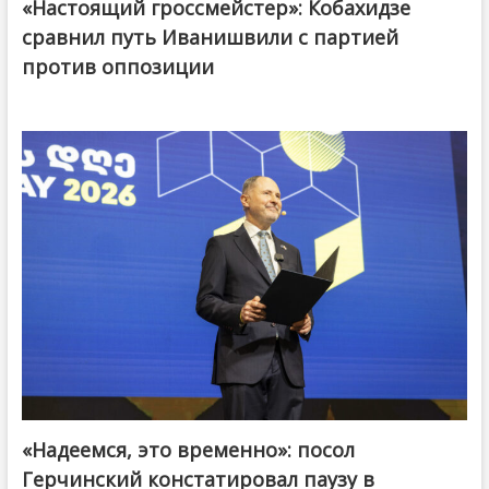
«Настоящий гроссмейстер»: Кобахидзе
@ქართული ოცნება / Georgian Dream
сравнил путь Иванишвили с партией
против оппозиции
«Надеемся, это временно»: посол
Герчинский констатировал паузу в