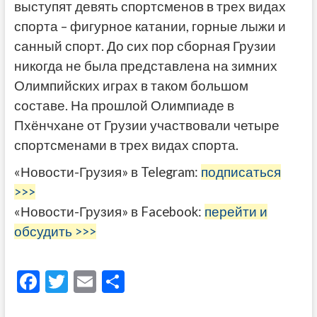
выступят девять спортсменов в трех видах
спорта – фигурное катании, горные лыжи и
санный спорт. До сих пор сборная Грузии
никогда не была представлена ​​на зимних
Олимпийских играх в таком большом
составе. На прошлой Олимпиаде в
Пхёнчхане от Грузии участвовали четыре
спортсменами в трех видах спорта.
«Новости-Грузия» в Telegram:
подписаться
>>>
«Новости-Грузия» в Facebook:
перейти и
обсудить >>>
F
T
E
О
ac
w
m
тп