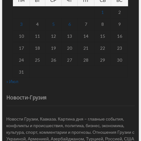
ПН
ВТ
СР
ЧТ
ПТ
СБ
ВС
1
2
3
4
5
6
7
8
9
10
11
12
13
14
15
16
17
18
19
20
21
22
23
24
25
26
27
28
29
30
31
« Июл
Новости-Грузия
Новости Грузии, Кавказа. Картина дня – главные события,
конфликты и происшествия, политика, бизнес, экономика,
культура, спорт, комментарии и прогнозы. Отношения Грузии с
Украиной, Арменией, Азербайджаном, Турцией, Россией, США