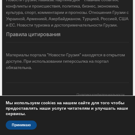
конфликты и происшествия, политика, бизнес, экономика,
культура, спорт, комментарии и прогнозы. Отношения Грузии с
Украиной, Арменией, Азербайджаном, Турцией, Россией, США
и ЕС. Новости туризма и достопримечательности Грузии.
Правила цитирования
Материалы портала "Новости-Грузия" находятся в открытом
доступе. При использовании гиперссылка на портал
обязательна.
Политика конфиденциальности
Мы используем cookies на нашем сайте для того чтобы
Новости Грузии
| Black Sea Press LTD © 2020 All Rights Reserved /
предоставлять наши услуги читателям и улучшать наши
Design & development —
COCODO BRANDO
сервисы.
Принимаю