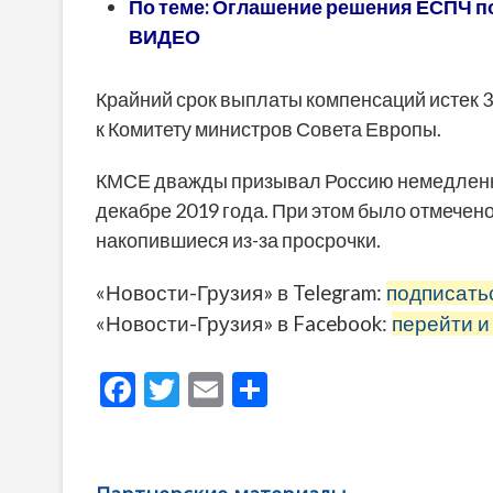
По теме: Оглашение решения ЕСПЧ по
ВИДЕО
Крайний срок выплаты компенсаций истек 30
к Комитету министров Совета Европы.
КМСЕ дважды призывал Россию немедленно 
декабре 2019 года. При этом было отмечен
накопившиеся из-за просрочки.
«Новости-Грузия» в Telegram:
подписать
«Новости-Грузия» в Facebook:
перейти и
F
T
E
О
ac
w
m
тп
e
itt
ai
р