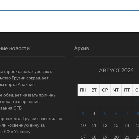
ние новости
Архив
АВГУСТ 2026
 «проекта века» урезают:
ьство Грузии сокращает
ы порта Анаклия
ПН
ВТ
СР
ЧТ
ПТ
С
е обещает назвать причины
в после завершения
ования СГБ
3
4
5
6
7
арламента Грузии возложил на
ли косвенную вину за
10
11
12
13
14
1
е РФ в Украину
17
18
19
20
21
2