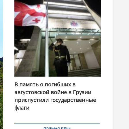
t
o
n
В память о погибших в
августовской войне в Грузии
приспустили государственные
флаги
ПРЯМАЯ РЕЧЬ