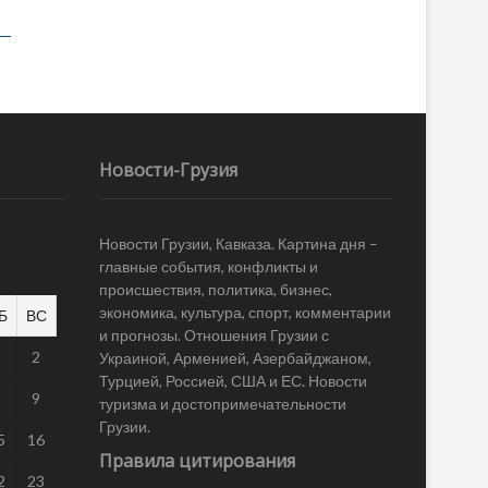
Новости-Грузия
Новости Грузии, Кавказа. Картина дня –
главные события, конфликты и
происшествия, политика, бизнес,
экономика, культура, спорт, комментарии
Б
ВС
и прогнозы. Отношения Грузии с
1
2
Украиной, Арменией, Азербайджаном,
Турцией, Россией, США и ЕС. Новости
8
9
туризма и достопримечательности
Грузии.
5
16
Правила цитирования
2
23