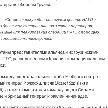
стерство обороны Грузии.
ния в Совместном учебно-оценочном центре НАТО и
з более чем 20 стран-членов и стран-партнеров,
одимые для планирования операций НАТО с помощью
в сообщении министерства.
таны представителями альянса и их грузинскими
 в JTEC, расположенном в Крцанисском национальном
си.
 командующего/начальник штаба Учебного центра
 генерал Йожеф Шписяк (Jozsef Szpisjak) и
di), а также заместители командующего Силами
зе и бригадный генерал Ираклий Чичинадзе.
ил Центр боевой подготовки (Combat Training Centre)