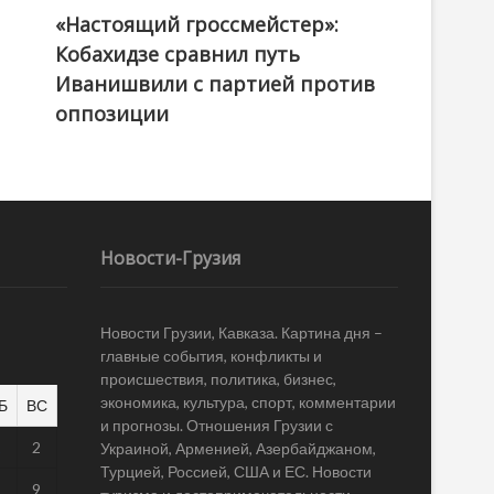
«Настоящий гроссмейстер»:
@ქართული ოცნება / Georgian Dream
Кобахидзе сравнил путь
Иванишвили с партией против
оппозиции
Новости-Грузия
Новости Грузии, Кавказа. Картина дня –
главные события, конфликты и
происшествия, политика, бизнес,
экономика, культура, спорт, комментарии
Б
ВС
и прогнозы. Отношения Грузии с
1
2
Украиной, Арменией, Азербайджаном,
Турцией, Россией, США и ЕС. Новости
8
9