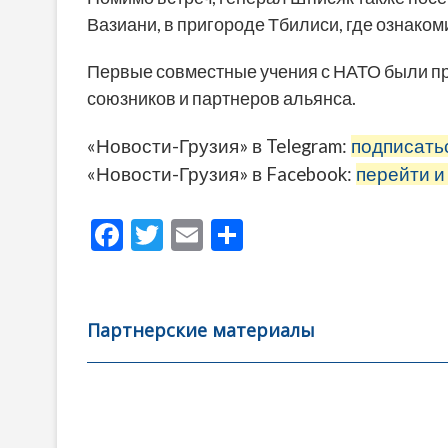
Вазиани, в пригороде Тбилиси, где ознако
Первые совместные учения с НАТО были про
союзников и партнеров альянса.
«Новости-Грузия» в Telegram:
подписать
«Новости-Грузия» в Facebook:
перейти и
F
T
E
О
ac
w
m
тп
e
itt
ai
р
b
er
l
а
Партнерские материалы
o
в
o
и
k
ть
Навигация