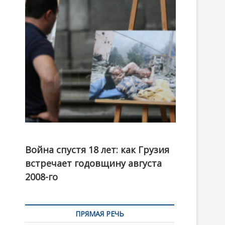
t
o
n
Фотовыставка на тему августовской войны 2008
года в Тбилиси, август 2018 года. Фото: Первый
Война спустя 18 лет: как Грузия
канал
встречает годовщину августа
2008-го
ПРЯМАЯ РЕЧЬ