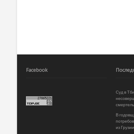
по
записям
Facebook
Послед
Суд в Тб
несоверш
смертель
В годовщ
потребов
из Грузии