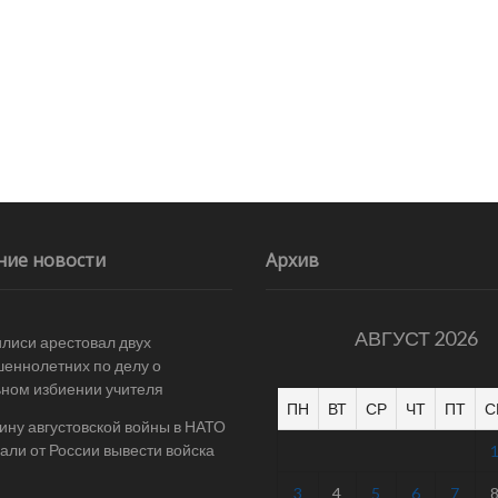
ние новости
Архив
АВГУСТ 2026
илиси арестовал двух
еннолетних по делу о
ном избиении учителя
ПН
ВТ
СР
ЧТ
ПТ
С
ину августовской войны в НАТО
али от России вывести войска
3
4
5
6
7