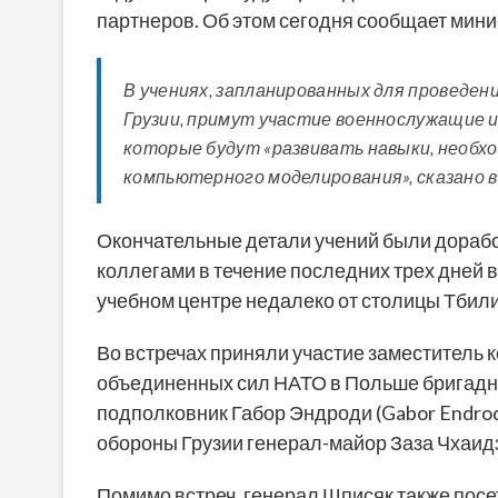
партнеров. Об этом сегодня сообщает мини
В учениях, запланированных для проведе
Грузии, примут участие военнослужащие и
которые будут «развивать навыки, необх
компьютерного моделирования», сказано 
Окончательные детали учений были дорабо
коллегами в течение последних трех дней
учебном центре недалеко от столицы Тбили
Во встречах приняли участие заместитель
объединенных сил НАТО в Польше бригадный
подполковник Габор Эндроди (Gabor Endro
обороны Грузии генерал-майор Заза Чхаид
Помимо встреч, генерал Шписяк также посет