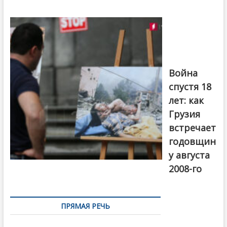
Фотовыставка
на тему
августовской
войны 2008
года в Тбилиси,
август 2018
года. Фото:
Война
Первый канал
спустя 18
лет: как
Грузия
встречает
годовщин
у августа
2008-го
ПРЯМАЯ РЕЧЬ