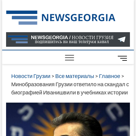
Skip
to
Нов
САМАЯ
content
АКТУАЛ
Гру
ИНФОР
О СОБ
В ГРУЗ
НОВОС
M
ГРУЗИИ
e
ОНЛАЙН
n
Новости Грузии
>
Все материалы
>
Главное
>
САЙТЕ 
u
Минобразования Грузии ответило на скандал с
НАЙДЕ
B
биографией Иванишвили в учебниках истории
НОВОС
u
ПОЛИТ
t
ЭКОНО
t
КУЛЬТУ
o
СПОРТА
n
МНОГО