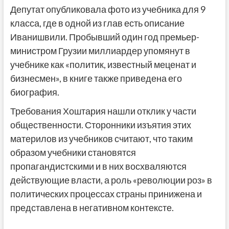
Депутат опубликовала фото из учебника для 9
класса, где в одной из глав есть описание
Иванишвили. Пробывший один год премьер-
министром Грузии миллиардер упомянут в
учебнике как «политик, известный меценат и
бизнесмен», в книге также приведена его
биография.
Требования Хоштария нашли отклик у части
общественности. Сторонники изъятия этих
материлов из учебников считают, что таким
образом учебники становятся
пропагандистскими и в них восхваляются
действующие власти, а роль «революции роз» в
политических процессах страны принижена и
представлена в негативном контексте.