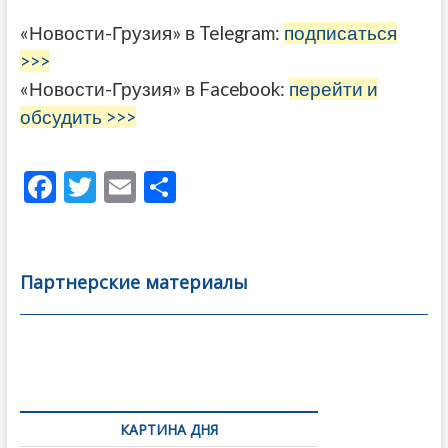
«Новости-Грузия» в Telegram:
подписаться
>>>
«Новости-Грузия» в Facebook:
перейти и
обсудить >>>
F
T
E
О
ac
w
m
тп
e
itt
ai
р
b
er
l
а
Партнерские материалы
o
в
o
и
k
ть
Навигация
по
КАРТИНА ДНЯ
записям