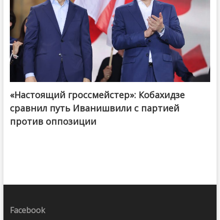
«Настоящий гроссмейстер»: Кобахидзе
@ქართული ოცნება / Georgian Dream
сравнил путь Иванишвили с партией
против оппозиции
Facebook