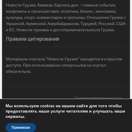
Новости Грузии, Кавказа. Картина дня – главные события,
конфликты и происшествия, политика, бизнес, экономика,
культура, спорт, комментарии и прогнозы. Отношения Грузии с
Украиной, Арменией, Азербайджаном, Турцией, Россией, США
и ЕС. Новости туризма и достопримечательности Грузии.
Правила цитирования
Материалы портала "Новости-Грузия" находятся в открытом
доступе. При использовании гиперссылка на портал
обязательна.
Политика конфиденциальности
Мы используем cookies на нашем сайте для того чтобы
Новости Грузии
| Black Sea Press LTD © 2020 All Rights Reserved /
предоставлять наши услуги читателям и улучшать наши
Design & development —
COCODO BRANDO
сервисы.
Принимаю