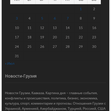
1
2
3
4
5
6
7
8
9
10
11
12
13
14
15
16
17
18
19
20
21
22
23
24
25
26
27
28
29
30
31
« Июл
Новости-Грузия
Новости Грузии, Кавказа. Картина дня – главные события,
конфликты и происшествия, политика, бизнес, экономика,
культура, спорт, комментарии и прогнозы. Отношения Грузии с
Украиной, Арменией, Азербайджаном, Турцией, Россией, США