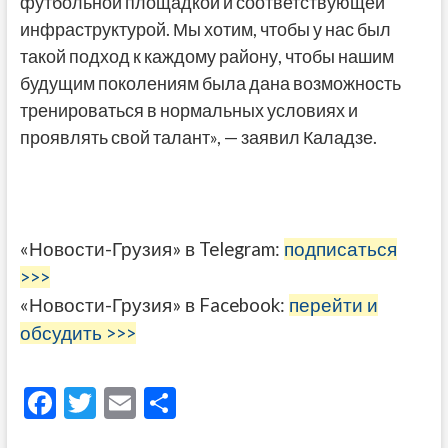
футбольной площадкой и соответствующей
инфраструктурой. Мы хотим, чтобы у нас был
такой подход к каждому району, чтобы нашим
будущим поколениям была дана возможность
тренироваться в нормальных условиях и
проявлять свой талант», — заявил Каладзе.
«Новости-Грузия» в Telegram:
подписаться
>>>
«Новости-Грузия» в Facebook:
перейти и
обсудить >>>
F
T
E
О
ac
w
m
тп