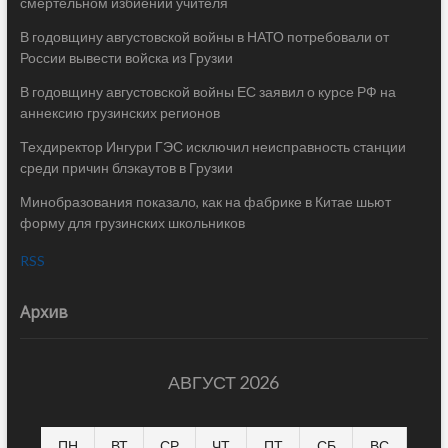
смертельном избиении учителя
В годовщину августовской войны в НАТО потребовали от
России вывести войска из Грузии
В годовщину августовской войны ЕС заявил о курсе РФ на
аннексию грузинских регионов
Техдиректор Ингури ГЭС исключил неисправность станции
среди причин блэкаутов в Грузии
Минобразования показало, как на фабрике в Китае шьют
форму для грузинских школьников
RSS
Архив
АВГУСТ 2026
ПН
ВТ
СР
ЧТ
ПТ
СБ
ВС