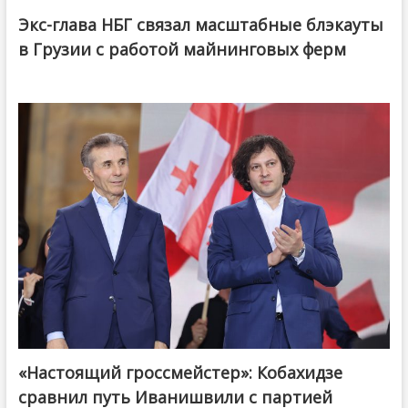
Экс-глава НБГ связал масштабные блэкауты
в Грузии с работой майнинговых ферм
«Настоящий гроссмейстер»: Кобахидзе
@ქართული ოცნება / Georgian Dream
сравнил путь Иванишвили с партией