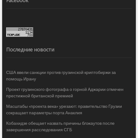
Последние новости
США ввели санкции против грузинской криптобиржи за
помощь Ирану
Проект грузинского фотографа о горной Аджарии отмечен
престижной британской премией
Масштабы «проекта века» урезают: правительство Грузии
сокращает параметры порта Анаклия
Кобахидзе обещает назвать причины блэкаутов после
завершения расследования СГБ
Спикер парламента Грузии возложил на Саакашвили
косвенную вину за вторжение РФ в Украину
RSS
Архив