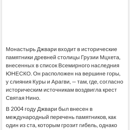
Монастырь Джвари входит в исторические
памятники древней столицы Грузии Мцхета,
внесенных в список Всемирного наследния
ЮНЕСКО. Он расположен на вершине горы,
у слияния Куры и Арагви, — там, где, согласно
историческим источникам воздвигла крест
Святая Нино.
В 2004 году Джвари был внесен в
международный перечень памятников, как
один из ста, которым грозит гибель, однако
реставрационные работы 2007 года
позволили исключить его из этого списка.
«Новости-Грузия» в Telegram:
подписаться
>>>
«Новости-Грузия» в Facebook:
перейти и