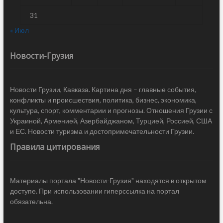
Новости Грузии, Кавказа. Картина дня – главные события,
конфликты и происшествия, политика, бизнес, экономика,
культура, спорт, комментарии и прогнозы. Отношения Грузии с
Украиной, Арменией, Азербайджаном, Турцией, Россией, США
и ЕС. Новости туризма и достопримечательности Грузии.
Правила цитирования
Материалы портала "Новости-Грузия" находятся в открытом
доступе. При использовании гиперссылка на портал
обязательна.
Политика конфиденциальности
Новости Грузии
| Black Sea Press LTD © 2020 All Rights Reserved /
Design & development —
COCODO BRANDO