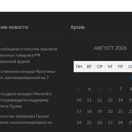
ние новости
Архив
АВГУСТ 2026
 сообщили о попытке транзита
ионных товаров в РФ
джанской фурой
ПН
ВТ
СР
ЧТ
ПТ
С
 отменили концерт Кристины
е, запланированный на 7
3
4
5
6
7
осудила концерт Morandi в
и подтвердила поддержку
10
11
12
13
14
1
тета Грузии
17
18
19
20
21
2
ого экс-премьера Грузии
или госпитализировали из
24
25
26
27
28
2