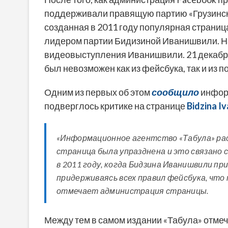
поддерживали правящую партию «Грузинска
созданная в 2011 году популярная страница 
лидером партии Бидизиной Иванишвили. Н
видеовыступления Иванишвили. 21 декабря
был невозможен как из фейсбука, так и из п
Одним из первых об этом
сообщило
инфор
подверглось критике на странице
Bidzina Iv
«Информационное агентство «Табула» ра
страница была упразднена и это связано 
в 2011 году, когда Бидзина Иванишвили пр
придерживаясь всех правил фейсбука, чт
отмечает администрация страницы.
Между тем в самом издании «Табула» отме