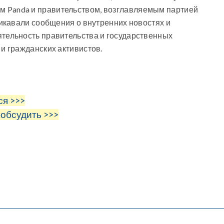
ом
Panda
и правительством, возглавляемым партией
ликавали сообщения о внутренних новостях и
тельность правительства и государственных
и гражданских активистов.
ся >>>
 обсудить >>>