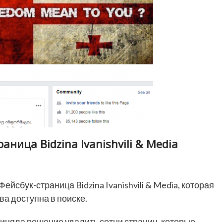
ница Bidzina Ivanishvili & Media
Фейсбук-страница Bidzina Ivanishvili & Media, которая
ва доступна в поиске.
риняла решение удалить сотни страниц, которые