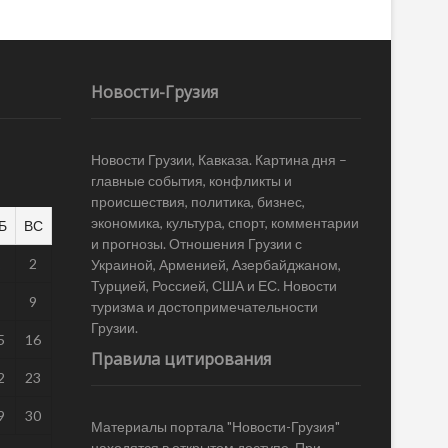
Новости-Грузия
Новости Грузии, Кавказа. Картина дня –
главные события, конфликты и
происшествия, политика, бизнес,
экономика, культура, спорт, комментарии
Б
ВС
и прогнозы. Отношения Грузии с
1
2
Украиной, Арменией, Азербайджаном,
Турцией, Россией, США и ЕС. Новости
8
9
туризма и достопримечательности
Грузии.
5
16
Правила цитирования
2
23
9
30
Материалы портала "Новости-Грузия"
находятся в открытом доступе. При