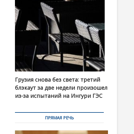
t
o
n
Грузия снова без света: третий
блэкаут за две недели произошел
из-за испытаний на Ингури ГЭС
ПРЯМАЯ РЕЧЬ