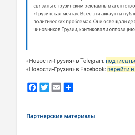
связаны с грузинским рекламным агентств
«Грузинская мечта». Всее эти аккаунты пуб
политических проблемах. Они освещали дея
чиновников Грузии, критиковали оппозицию 
«Новости-Грузия» в Telegram:
подписать
«Новости-Грузия» в Facebook:
перейти и
F
T
E
О
ac
w
m
тп
e
itt
ai
р
b
er
l
а
Партнерские материалы
o
в