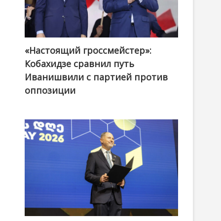
«Настоящий гроссмейстер»:
@ქართული ოცნება / Georgian Dream
Кобахидзе сравнил путь
Иванишвили с партией против
оппозиции