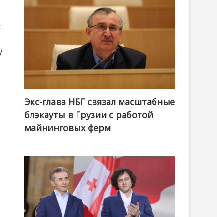
с
у
Экс-глава НБГ связал масштабные
блэкауты в Грузии с работой
майнинговых ферм