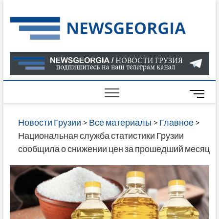
Skip
to
Нов
САМАЯ
content
АКТУАЛ
Гру
ИНФОР
О СОБ
В ГРУЗ
НОВОС
M
ГРУЗИИ
e
ОНЛАЙН
n
Новости Грузии
>
Все материалы
>
Главное
>
САЙТЕ 
u
Национальная служба статистики Грузии
НАЙДЕ
B
сообщила о снижении цен за прошедший месяц
НОВОС
u
ПОЛИТ
t
ЭКОНО
t
КУЛЬТУ
o
СПОРТА
n
МНОГО