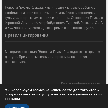
Новости Грузии, Кавказа. Картина дня – главные события,
конфликты и происшествия, политика, бизнес, экономика,
культура, спорт, комментарии и прогнозы. Отношения Грузии с
Украиной, Арменией, Азербайджаном, Турцией, Россией, США
и ЕС. Новости туризма и достопримечательности Грузии.
Правила цитирования
Материалы портала "Новости-Грузия" находятся в открытом
доступе. При использовании гиперссылка на портал
обязательна.
Политика конфиденциальности
Мы используем cookies на нашем сайте для того чтобы
Новости Грузии
| Black Sea Press LTD © 2020 All Rights Reserved /
предоставлять наши услуги читателям и улучшать наши
Design & development —
COCODO BRANDO
сервисы.
Принимаю