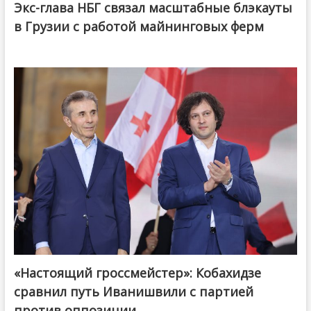
Экс-глава НБГ связал масштабные блэкауты
в Грузии с работой майнинговых ферм
«Настоящий гроссмейстер»: Кобахидзе
@ქართული ოცნება / Georgian Dream
сравнил путь Иванишвили с партией
против оппозиции