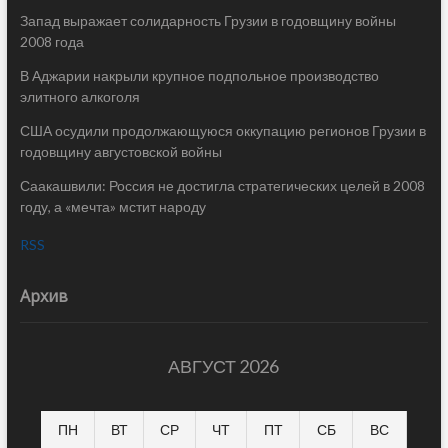
Запад выражает солидарность Грузии в годовщину войны
2008 года
В Аджарии накрыли крупное подпольное производство
элитного алкоголя
США осудили продолжающуюся оккупацию регионов Грузии в
годовщину августовской войны
Саакашвили: Россия не достигла стратегических целей в 2008
году, а «мечта» мстит народу
RSS
Архив
АВГУСТ 2026
ПН
ВТ
СР
ЧТ
ПТ
СБ
ВС