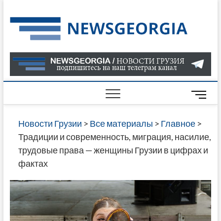
Skip
to
Нов
САМАЯ
content
АКТУАЛ
Гру
ИНФОР
О СОБ
В ГРУЗ
НОВОС
M
ГРУЗИИ
e
ОНЛАЙН
n
Новости Грузии
>
Все материалы
>
Главное
>
САЙТЕ 
u
Традиции и современность, миграция, насилие,
НАЙДЕ
B
трудовые права — женщины Грузии в цифрах и
НОВОС
u
фактах
ПОЛИТ
t
ЭКОНО
t
КУЛЬТУ
o
СПОРТА
n
МНОГО