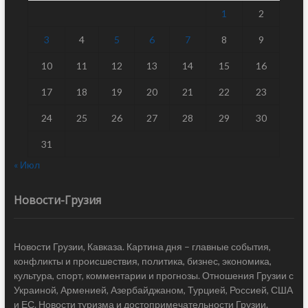
1
2
3
4
5
6
7
8
9
10
11
12
13
14
15
16
17
18
19
20
21
22
23
24
25
26
27
28
29
30
31
« Июл
Новости-Грузия
Новости Грузии, Кавказа. Картина дня – главные события,
конфликты и происшествия, политика, бизнес, экономика,
культура, спорт, комментарии и прогнозы. Отношения Грузии с
Украиной, Арменией, Азербайджаном, Турцией, Россией, США
и ЕС. Новости туризма и достопримечательности Грузии.