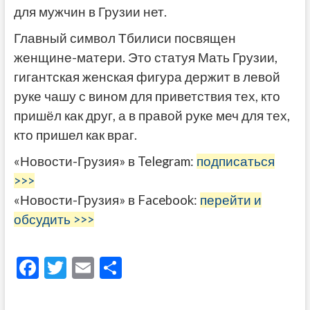
для мужчин в Грузии нет.
Главный символ Тбилиси посвящен
женщине-матери. Это статуя Мать Грузии,
гигантская женская фигура держит в левой
руке чашу с вином для приветствия тех, кто
пришёл как друг, а в правой руке меч для тех,
кто пришел как враг.
«Новости-Грузия» в Telegram:
подписаться
>>>
«Новости-Грузия» в Facebook:
перейти и
обсудить >>>
F
T
E
О
ac
w
m
тп