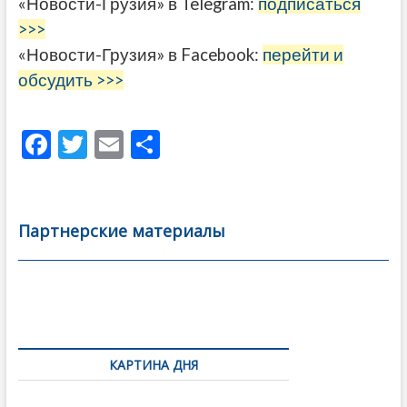
«Новости-Грузия» в Telegram:
подписаться
>>>
«Новости-Грузия» в Facebook:
перейти и
обсудить >>>
F
T
E
О
ac
w
m
тп
e
itt
ai
р
b
er
l
а
Партнерские материалы
o
в
o
и
k
ть
Навигация
по
КАРТИНА ДНЯ
записям
В память