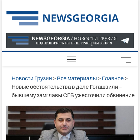
Skip
to
Нов
САМАЯ
content
АКТУАЛ
Гру
ИНФОР
О СОБ
В ГРУЗ
НОВОС
M
ГРУЗИИ
e
ОНЛАЙН
n
Новости Грузии
>
Все материалы
>
Главное
>
САЙТЕ 
u
Новые обстоятельства в деле Гогашвили –
НАЙДЕ
B
бывшему замглавы СГБ ужесточили обвинение
НОВОС
u
ПОЛИТ
t
ЭКОНО
t
КУЛЬТУ
o
СПОРТА
n
МНОГО