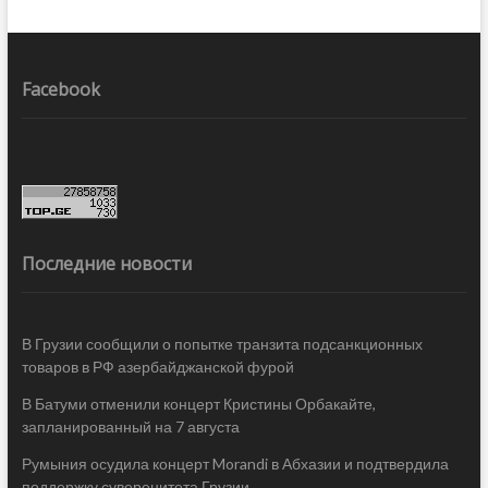
Facebook
Последние новости
В Грузии сообщили о попытке транзита подсанкционных
товаров в РФ азербайджанской фурой
В Батуми отменили концерт Кристины Орбакайте,
запланированный на 7 августа
Румыния осудила концерт Morandi в Абхазии и подтвердила
поддержку суверенитета Грузии