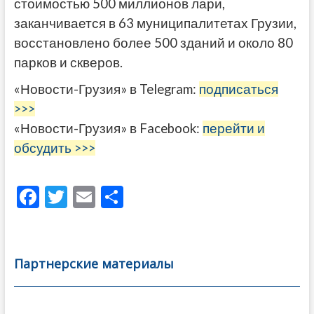
стоимостью 500 миллионов лари,
заканчивается в 63 муниципалитетах Грузии,
восстановлено более 500 зданий и около 80
парков и скверов.
«Новости-Грузия» в Telegram:
подписаться
>>>
«Новости-Грузия» в Facebook:
перейти и
обсудить >>>
F
T
E
О
ac
w
m
тп
e
itt
ai
р
b
er
l
а
Партнерские материалы
o
в
o
и