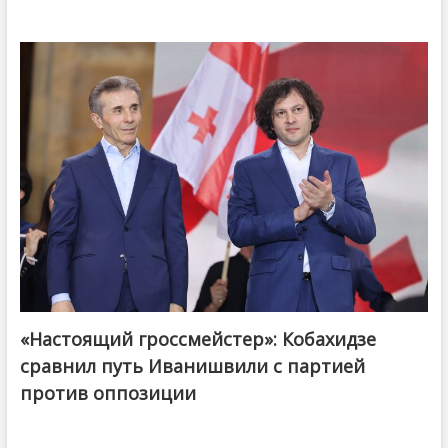
«Настоящий гроссмейстер»: Кобахидзе
@ქართული ოცნება / Georgian Dream
сравнил путь Иванишвили с партией
против оппозиции