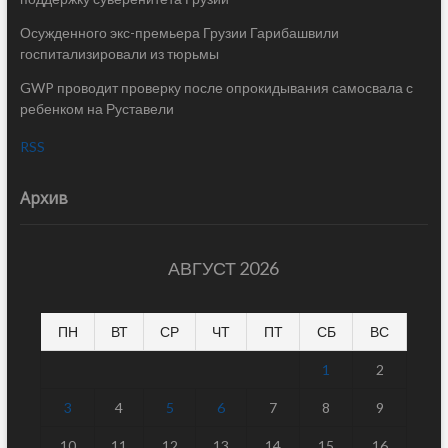
Осужденного экс-премьера Грузии Гарибашвили
госпитализировали из тюрьмы
GWP проводит проверку после опрокидывания самосвала с
ребенком на Руставели
RSS
Архив
АВГУСТ 2026
ПН
ВТ
СР
ЧТ
ПТ
СБ
ВС
1
2
3
4
5
6
7
8
9
10
11
12
13
14
15
16