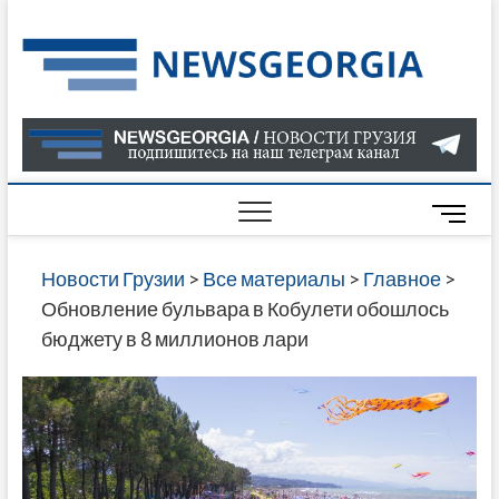
Skip
to
Нов
САМАЯ
content
АКТУАЛ
Гру
ИНФОР
О СОБ
В ГРУЗ
НОВОС
M
ГРУЗИИ
e
ОНЛАЙН
n
Новости Грузии
>
Все материалы
>
Главное
>
САЙТЕ 
u
Обновление бульвара в Кобулети обошлось
НАЙДЕ
B
бюджету в 8 миллионов лари
НОВОС
u
ПОЛИТ
t
ЭКОНО
t
КУЛЬТУ
o
СПОРТА
n
МНОГО