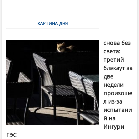
k
ть
Навигация
по
КАРТИНА ДНЯ
записям
Грузия
снова без
света:
третий
блэкаут за
две
недели
произоше
л из-за
испытани
й на
Ингури
ГЭС