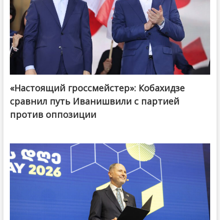
«Настоящий гроссмейстер»: Кобахидзе
@ქართული ოცნება / Georgian Dream
сравнил путь Иванишвили с партией
против оппозиции