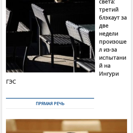
света:
третий
блэкаут за
две
недели
произоше
л из-за
испытани
й на
Ингури
ГЭС
ПРЯМАЯ РЕЧЬ