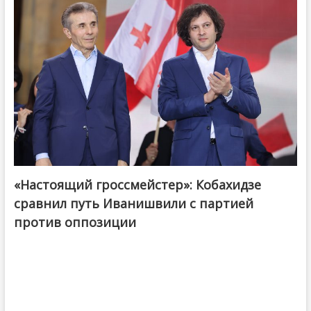
«Настоящий гроссмейстер»: Кобахидзе
@ქართული ოცნება / Georgian Dream
сравнил путь Иванишвили с партией
против оппозиции