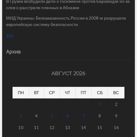
В Грузии возбудили дело о госизмене против Барамидзе из-за
слов о расстреле пленных в Абхазии
МИД Украины: Безнаказанность России в 2008-м разрушила
европейскую систему безопасности
RSS
Архив
АВГУСТ 2026
ПН
ВТ
СР
ЧТ
ПТ
СБ
ВС
1
2
3
4
5
6
7
8
9
10
11
12
13
14
15
16