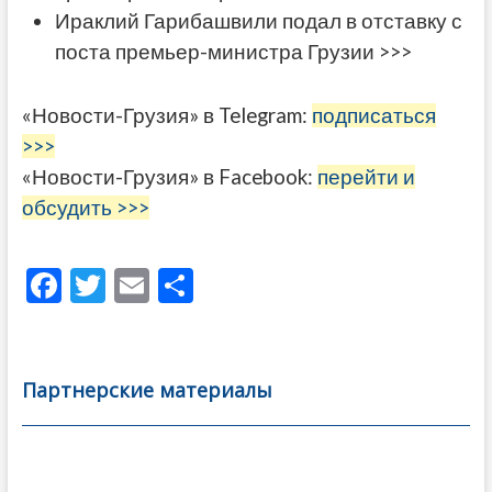
Ираклий Гарибашвили подал в отставку с
поста премьер-министра Грузии >>>
«Новости-Грузия» в Telegram:
подписаться
>>>
«Новости-Грузия» в Facebook:
перейти и
обсудить >>>
F
T
E
О
ac
w
m
тп
e
itt
ai
р
b
er
l
а
Партнерские материалы
o
в
o
и