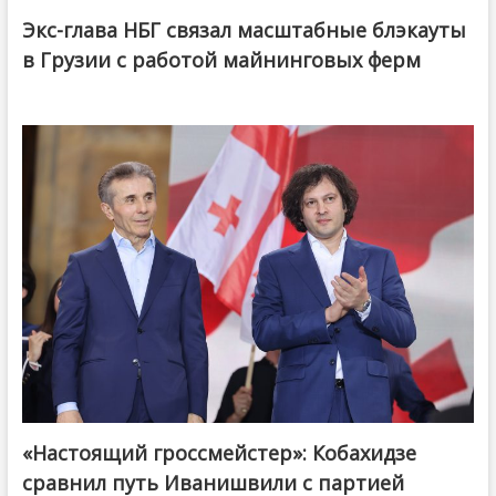
Экс-глава НБГ связал масштабные блэкауты
в Грузии с работой майнинговых ферм
«Настоящий гроссмейстер»: Кобахидзе
@ქართული ოცნება / Georgian Dream
сравнил путь Иванишвили с партией