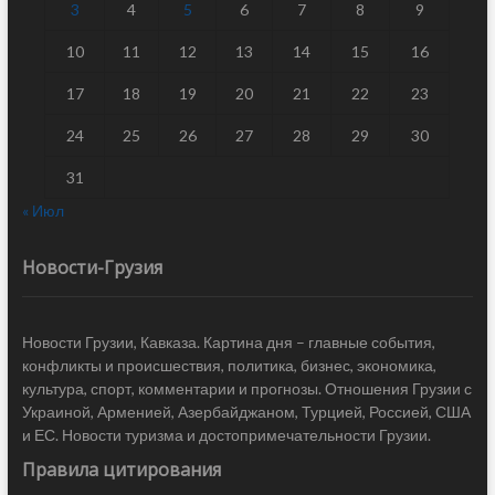
3
4
5
6
7
8
9
10
11
12
13
14
15
16
17
18
19
20
21
22
23
24
25
26
27
28
29
30
31
« Июл
Новости-Грузия
Новости Грузии, Кавказа. Картина дня – главные события,
конфликты и происшествия, политика, бизнес, экономика,
культура, спорт, комментарии и прогнозы. Отношения Грузии с
Украиной, Арменией, Азербайджаном, Турцией, Россией, США
и ЕС. Новости туризма и достопримечательности Грузии.
Правила цитирования