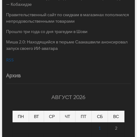
— Кобахидзе
Правительственный сайт по скидкам в магазинах пополнился
непродовольственными товарами
Прошло три года со дня трагедии в Шови
Миша 2.0: Находящийся в тюрьме Саакашвили анонсировал
запуск своего ИИ-аватара
RSS
Архив
АВГУСТ 2026
ПН
ВТ
СР
ЧТ
ПТ
СБ
ВС
1
2