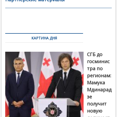
o
в
o
и
k
ть
Навигация
по
КАРТИНА ДНЯ
записям
От главы
СГБ до
госминис
тра по
регионам:
Мамука
Мдинарад
зе
получит
новую