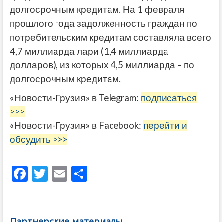
долгосрочным кредитам. На 1 февраля
прошлого года задолженность граждан по
потребительским кредитам составляла всего
4,7 миллиарда лари (1,4 миллиарда
долларов), из которых 4,5 миллиарда – по
долгосрочным кредитам.
«Новости-Грузия» в Telegram:
подписаться
>>>
«Новости-Грузия» в Facebook:
перейти и
обсудить >>>
F
T
E
О
ac
w
m
тп
e
itt
ai
р
b
er
l
а
Партнерские материалы