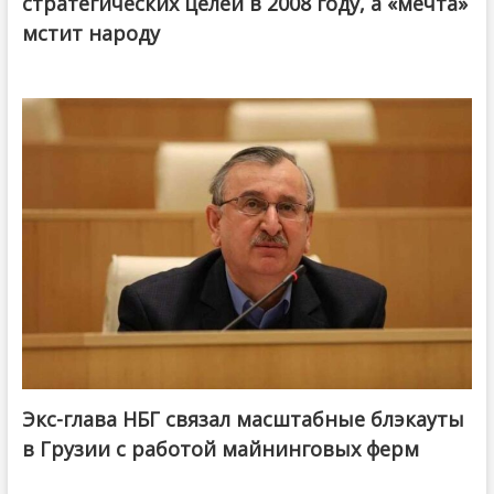
стратегических целей в 2008 году, а «мечта»
мстит народу
Экс-глава НБГ связал масштабные блэкауты
в Грузии с работой майнинговых ферм