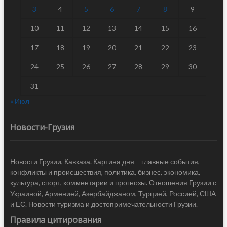
3
4
5
6
7
8
9
10
11
12
13
14
15
16
17
18
19
20
21
22
23
24
25
26
27
28
29
30
31
« Июл
Новости-Грузия
Новости Грузии, Кавказа. Картина дня – главные события,
конфликты и происшествия, политика, бизнес, экономика,
культура, спорт, комментарии и прогнозы. Отношения Грузии с
Украиной, Арменией, Азербайджаном, Турцией, Россией, США
и ЕС. Новости туризма и достопримечательности Грузии.
Правила цитирования