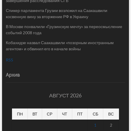
завершения расследования СГБ
Спикер парламента Грузии возложил на Саакашвили
косвенную вину за вторжение РФ в Украину
В Москве похвалили «Грузинскую мечту» за переосмысление
событий 2008 года
Кобахидзе назвал Саакашвили «позорным иностранным
агентом» и обвинил его в начале войны
RSS
Архив
АВГУСТ 2026
ПН
ВТ
СР
ЧТ
ПТ
СБ
ВС
1
2