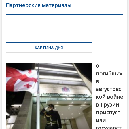
b
er
l
а
Партнерские материалы
o
в
o
и
k
ть
Навигация
по
КАРТИНА ДНЯ
записям
В память
о
погибших
в
августовс
кой войне
в Грузии
приспуст
или
государст