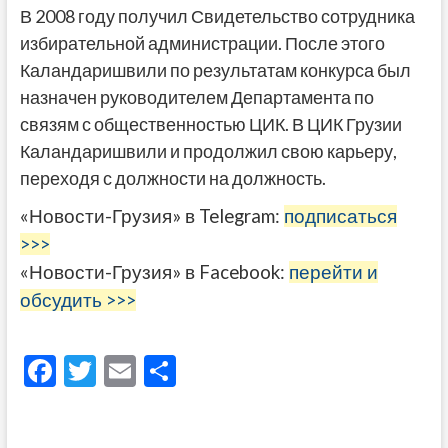
В 2008 году получил Свидетельство сотрудника
избирательной администрации. После этого
Каландаришвили по результатам конкурса был
назначен руководителем Департамента по
связям с общественностью ЦИК. В ЦИК Грузии
Каландаришвили и продолжил свою карьеру,
переходя с должности на должность.
«Новости-Грузия» в Telegram:
подписаться
>>>
«Новости-Грузия» в Facebook:
перейти и
обсудить >>>
F
T
E
О
ac
w
m
тп
e
itt
ai
р