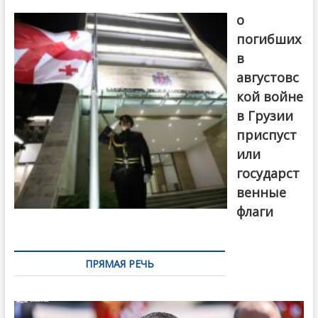
В память
о
погибших
в
августовс
кой войне
в Грузии
приспуст
или
государст
венные
флаги
ПРЯМАЯ РЕЧЬ