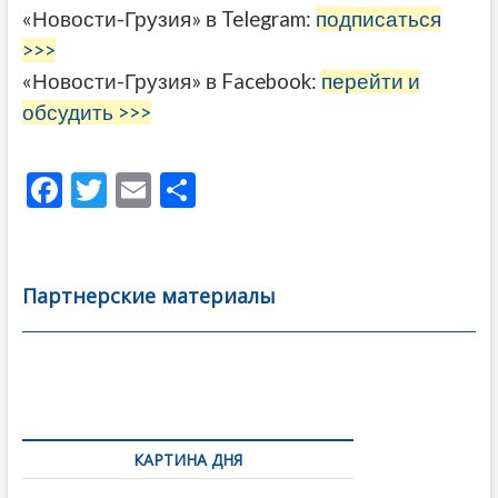
«Новости-Грузия» в Telegram:
подписаться
>>>
«Новости-Грузия» в Facebook:
перейти и
обсудить >>>
F
T
E
О
ac
w
m
тп
e
itt
ai
р
b
er
l
а
Партнерские материалы
o
в
o
и
k
ть
Навигация
по
КАРТИНА ДНЯ
записям