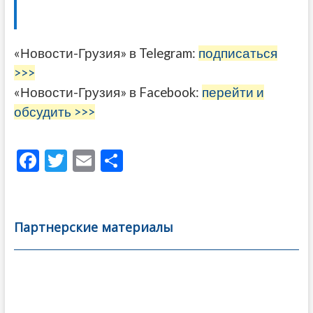
«Новости-Грузия» в Telegram:
подписаться
>>>
«Новости-Грузия» в Facebook:
перейти и
обсудить >>>
F
T
E
О
ac
w
m
тп
e
itt
ai
р
b
er
l
а
Партнерские материалы
o
в
o
и
k
ть
Навигация