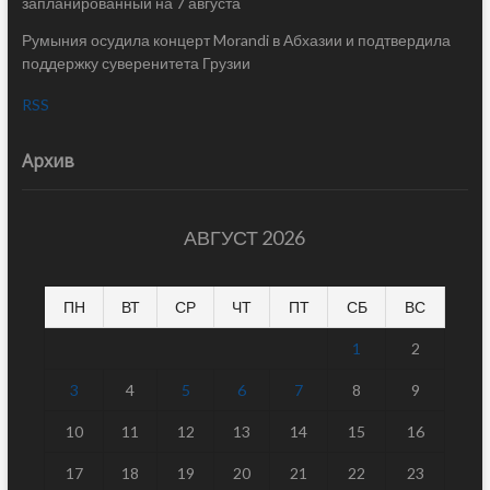
запланированный на 7 августа
Румыния осудила концерт Morandi в Абхазии и подтвердила
поддержку суверенитета Грузии
RSS
Архив
АВГУСТ 2026
ПН
ВТ
СР
ЧТ
ПТ
СБ
ВС
1
2
3
4
5
6
7
8
9
10
11
12
13
14
15
16
17
18
19
20
21
22
23