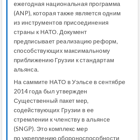
ежегодная
национальная
программа
(
ANP
),
которая
также
является
одним
из
инструментов
присоединения
страны
к
НАТО
.
Документ
предписывает
реализацию
реформ
,
способствующих
максимальному
приближению
Грузии
к
стандартам
альянса
.
На
саммите
НАТО
в
Уэльсе
в
сентябре
2014
года
был
утвержден
Существенный
пакет
мер
,
содействующих
Грузии
в
ее
стремлении
к
членству
в
альянсе
(
SNGP
).
Это
комплекс
мер
по
укреплению
обороноспособности