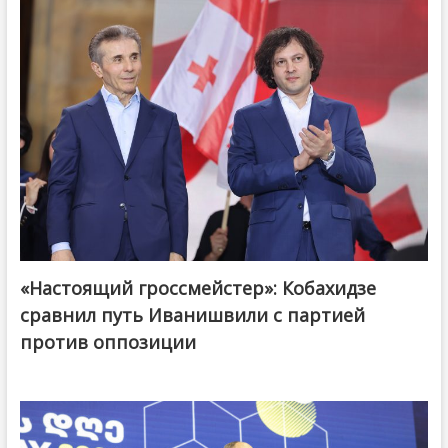
«Настоящий гроссмейстер»: Кобахидзе
@ქართული ოცნება / Georgian Dream
сравнил путь Иванишвили с партией
против оппозиции