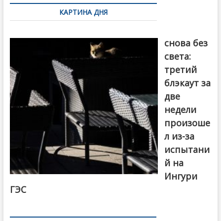
по
КАРТИНА ДНЯ
записям
Грузия
снова без
света:
третий
блэкаут за
две
недели
произоше
л из-за
испытани
й на
Ингури
ГЭС