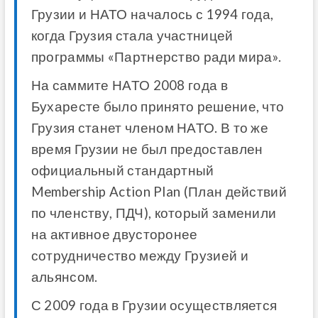
Грузии
и
НАТО
началось
с
1994
года
,
когда
Грузия
стала
участницей
программы
«
Партнерство
ради
мира
»
.
На
саммите
НАТО
2008
года
в
Бухаресте
было
принято
решение
,
что
Грузия
станет
членом
НАТО
.
В
то
же
время
Грузии
не
был
предоставлен
официальный
стандартный
Membership
Action
Plan
(
План
действий
по
членству
,
ПДЧ
),
который
заменили
на
активное
двусторонее
сотрудничество
между
Грузией
и
альянсом
.
С
2009
года
в
Грузии
осуществляется