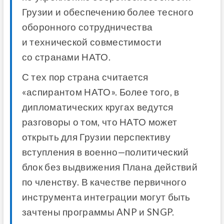
Грузии
и
обеспечению
более
тесного
оборонного
сотрудничества
и
технической
совместимости
со
странами
НАТО
.
С
тех
пор
страна
считается
«
аспирантом
НАТО
».
Более
того
,
в
дипломатических
кругах
ведутся
разговоры
о
том
,
что
НАТО
может
открыть
для
Грузии
перспективу
вступления
в
военно
—
политический
блок
без
выдвижения
Плана
действий
по
членству
.
В
качестве
первичного
инструмента
интеграции
могут
быть
зачтены
программы
ANP
и
SNGP
.