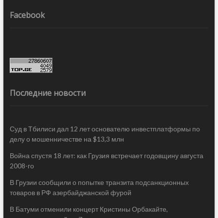
Facebook
Последние новости
Суд в Тбилиси дал 12 лет основателю инвестплатформы по
делу о мошенничестве на $13,3 млн
Война спустя 18 лет: как Грузия встречает годовщину августа
2008-го
В Грузии сообщили о попытке транзита подсанкционных
товаров в РФ азербайджанской фурой
В Батуми отменили концерт Кристины Орбакайте,