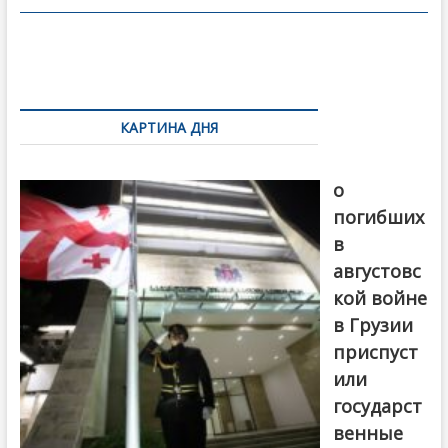
o
в
o
и
k
ть
Навигация
по
КАРТИНА ДНЯ
записям
В память
о
погибших
в
августовс
кой войне
в Грузии
приспуст
или
государст
венные