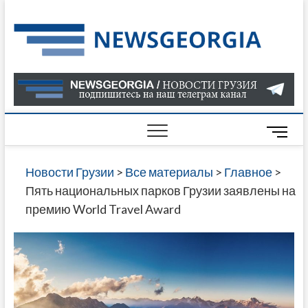
Skip
to
Нов
САМАЯ
content
АКТУАЛ
Гру
ИНФОР
О СОБ
В ГРУЗ
НОВОС
M
ГРУЗИИ
e
ОНЛАЙН
n
Новости Грузии
>
Все материалы
>
Главное
>
САЙТЕ 
u
Пять национальных парков Грузии заявлены на
НАЙДЕ
B
премию World Travel Award
НОВОС
u
ПОЛИТ
t
ЭКОНО
t
КУЛЬТУ
o
СПОРТА
n
МНОГО