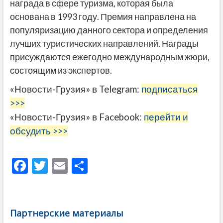
награда в сфере туризма, которая была
основана в 1993 году. Премия направлена на
популяризацию данного сектора и определения
лучших туристических направлений. Награды
присуждаются ежегодно международным жюри,
состоящим из экспертов.
«Новости-Грузия» в Telegram:
подписаться
>>>
«Новости-Грузия» в Facebook:
перейти и
обсудить >>>
F
T
E
О
ac
w
m
тп
e
itt
ai
р
b
er
l
а
Партнерские материалы