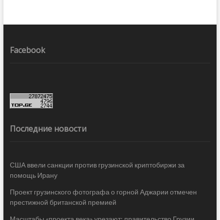
Facebook
Последние новости
США ввели санкции против грузинской криптобиржи за
помощь Ирану
Проект грузинского фотографа о горной Аджарии отмечен
престижной британской премией
Масштабы «проекта века» урезают: правительство Грузии