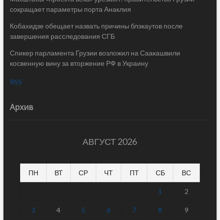
сокращает параметры порта Анаклия
Кобахидзе обещает назвать причины блэкаутов после
завершения расследования СГБ
Спикер парламента Грузии возложил на Саакашвили
косвенную вину за вторжение РФ в Украину
RSS
Архив
АВГУСТ 2026
ПН
ВТ
СР
ЧТ
ПТ
СБ
ВС
1
2
3
4
5
6
7
8
9