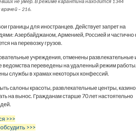
левших не умер. В режиме карантина находится 1344
врачей – 216.
вои границы для иностранцев. Действует запрет на
дями: Азербайджаном, Арменией, Россией и частично 
тся на перевозку грузов.
азовательные учреждения, отменены развлекательные 
е ведомства переведены на удаленный режим работы
ены службы в храмах некоторых конфессий.
ыть салоны красоты, развлекательные центры, казино
ать на вынос. Гражданам старше 70 лет настоятельно
дей.
ся >>>
 обсудить >>>