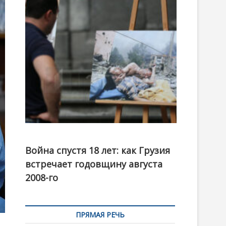
t
o
n
Фотовыставка на тему августовской войны 2008
года в Тбилиси, август 2018 года. Фото: Первый
Война спустя 18 лет: как Грузия
канал
встречает годовщину августа
2008-го
ПРЯМАЯ РЕЧЬ