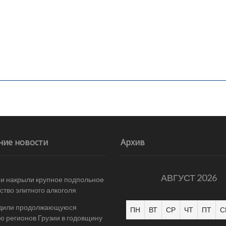
ние новости
Архив
АВГУСТ 2026
и накрыли крупное подпольное
ство элитного алкоголя
дили продолжающуюся
ПН
ВТ
СР
ЧТ
ПТ
С
ю регионов Грузии в годовщину