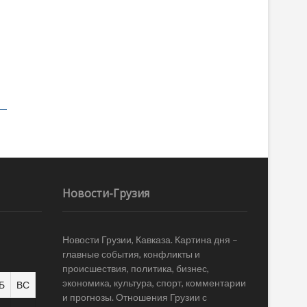
Новости-Грузия
Новости Грузии, Кавказа. Картина дня –
главные события, конфликты и
происшествия, политика, бизнес,
экономика, культура, спорт, комментарии
Б
ВС
и прогнозы. Отношения Грузии с