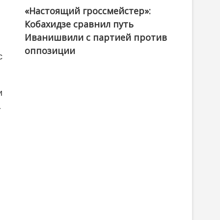
«Настоящий гроссмейстер»:
@ქართული ოცნება / Georgian Dream
Кобахидзе сравнил путь
Иванишвили с партией против
оппозиции
с
и
.