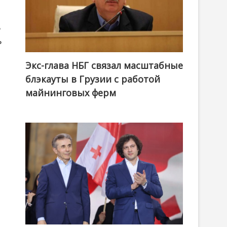
ь
ь
Экс-глава НБГ связал масштабные
блэкауты в Грузии с работой
майнинговых ферм