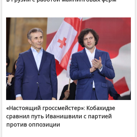
«Настоящий гроссмейстер»: Кобахидзе
@ქართული ოცნება / Georgian Dream
сравнил путь Иванишвили с партией
против оппозиции