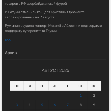
товаров в РФ азербайджанской фурой
В Батуми отменили концерт Кристины Орбакайте,
запланированный на 7 августа
Румыния осудила концерт Morandi в Абхазии и подтвердила
поддержку суверенитета Грузии
RSS
Архив
АВГУСТ 2026
ПН
ВТ
СР
ЧТ
ПТ
СБ
ВС
1
2
3
4
5
6
7
8
9