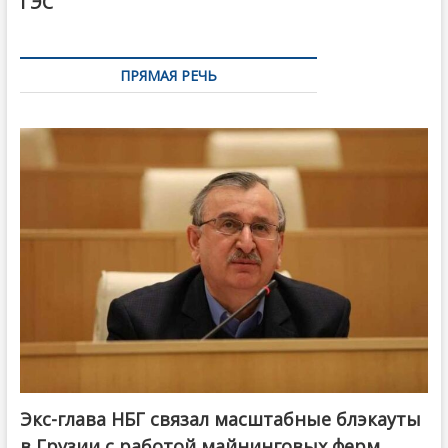
ГЭС
ПРЯМАЯ РЕЧЬ
Экс-глава НБГ связал масштабные блэкауты
в Грузии с работой майнинговых ферм