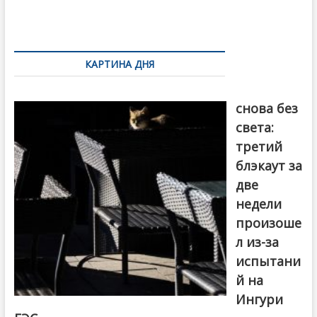
o
и
k
ть
Навигация
по
КАРТИНА ДНЯ
записям
Грузия
снова без
света:
третий
блэкаут за
две
недели
произоше
л из-за
испытани
й на
Ингури