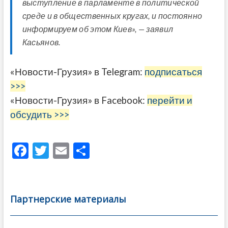
выступление в парламенте в политической
среде и в общественных кругах, и постоянно
информируем об этом Киев», — заявил
Касьянов.
«Новости-Грузия» в Telegram:
подписаться
>>>
«Новости-Грузия» в Facebook:
перейти и
обсудить >>>
F
T
E
О
ac
w
m
тп
e
itt
ai
р
b
er
l
а
Партнерские материалы
o
в