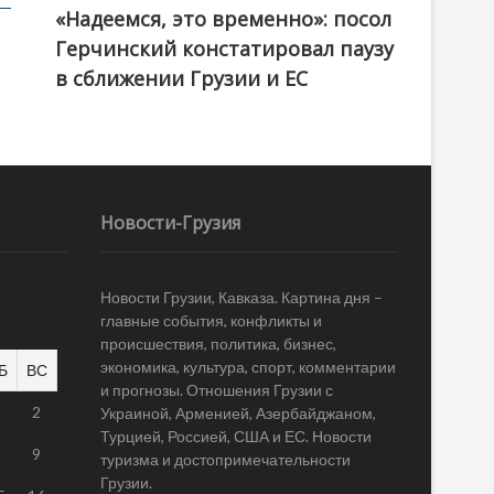
«Надеемся, это временно»: посол
Герчинский констатировал паузу
в сближении Грузии и ЕС
Новости-Грузия
Новости Грузии, Кавказа. Картина дня –
главные события, конфликты и
происшествия, политика, бизнес,
экономика, культура, спорт, комментарии
Б
ВС
и прогнозы. Отношения Грузии с
1
2
Украиной, Арменией, Азербайджаном,
Турцией, Россией, США и ЕС. Новости
8
9
туризма и достопримечательности
Грузии.