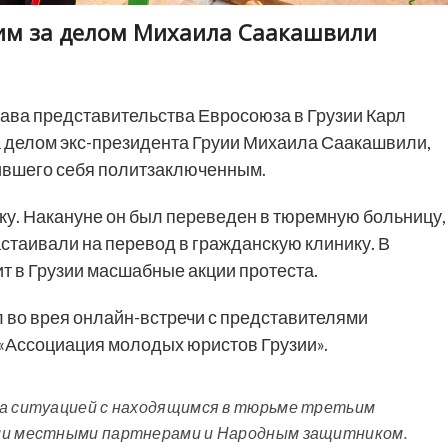
дим за делом Михаила Саакашвили
ава представительства Евросоюза в Грузии Карл
а делом экс-президента Груии Михаила Саакашвили,
вившего себя политзаключенным.
ку. Накануне он был переведен в тюремную больницу,
настаивали на перевод в гражданскую клинику. В
 в Грузии масшабные акции протеста.
во врея онлайн-встречи с представителями
«Ассоциация молодых юристов Грузии».
за ситуацией с находящимся в тюрьме третьим
ыми местными партнерами и Народным защитником.