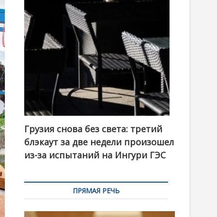
t
o
n
Грузия снова без света: третий
блэкаут за две недели произошел
из-за испытаний на Ингури ГЭС
ПРЯМАЯ РЕЧЬ