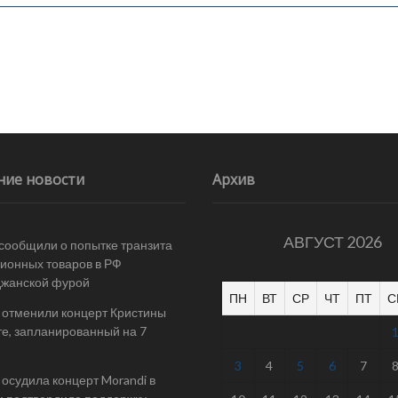
ние новости
Архив
АВГУСТ 2026
 сообщили о попытке транзита
ионных товаров в РФ
джанской фурой
ПН
ВТ
СР
ЧТ
ПТ
С
 отменили концерт Кристины
е, запланированный на 7
3
4
5
6
7
осудила концерт Morandi в