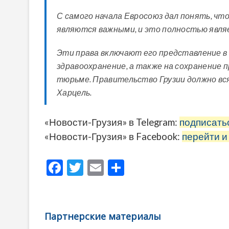
С самого начала Евросоюз дал понять, чт
являются важными, и это полностью явл
Эти права включают его представление в 
здравоохранение, а также на сохранение 
тюрьме. Правительство Грузии должно вся
Харцель.
«Новости-Грузия» в Telegram:
подписать
«Новости-Грузия» в Facebook:
перейти и
F
T
E
О
ac
w
m
тп
e
itt
ai
р
b
er
l
а
Партнерские материалы