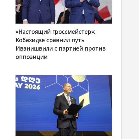
«Настоящий гроссмейстер»:
@ქართული ოცნება / Georgian Dream
Кобахидзе сравнил путь
Иванишвили с партией против
оппозиции