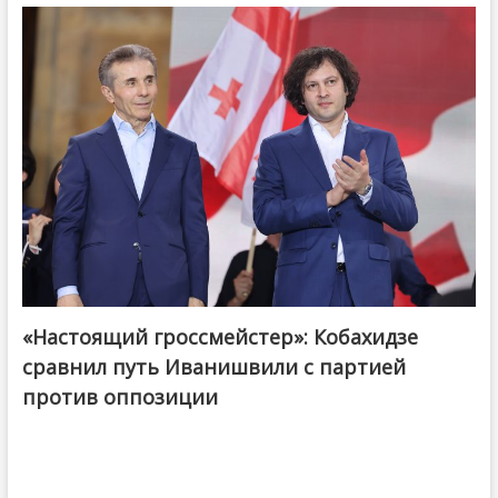
«Настоящий гроссмейстер»: Кобахидзе
@ქართული ოცნება / Georgian Dream
сравнил путь Иванишвили с партией
против оппозиции