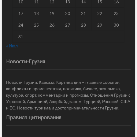
10
11
12
13
14
15
16
17
18
19
20
21
22
23
24
25
26
27
28
29
30
31
« Июл
Новости-Грузия
Новости Грузии, Кавказа. Картина дня – главные события,
конфликты и происшествия, политика, бизнес, экономика,
культура, спорт, комментарии и прогнозы. Отношения Грузии с
Украиной, Арменией, Азербайджаном, Турцией, Россией, США
и ЕС. Новости туризма и достопримечательности Грузии.
Правила цитирования