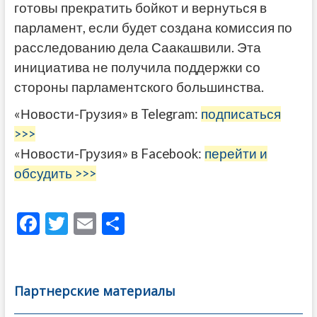
готовы прекратить бойкот и вернуться в
парламент, если будет создана комиссия по
расследованию дела Саакашвили. Эта
инициатива не получила поддержки со
стороны парламентского большинства.
«Новости-Грузия» в Telegram:
подписаться
>>>
«Новости-Грузия» в Facebook:
перейти и
обсудить >>>
F
T
E
О
ac
w
m
тп
e
itt
ai
р
b
er
l
а
Партнерские материалы
o
в