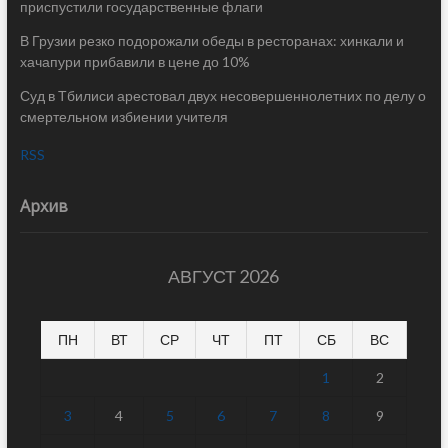
приспустили государственные флаги
В Грузии резко подорожали обеды в ресторанах: хинкали и
хачапури прибавили в цене до 10%
Суд в Тбилиси арестовал двух несовершеннолетних по делу о
смертельном избиении учителя
RSS
Архив
АВГУСТ 2026
ПН
ВТ
СР
ЧТ
ПТ
СБ
ВС
1
2
3
4
5
6
7
8
9