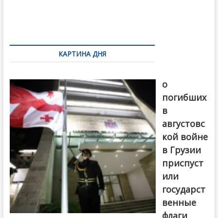
o
и
k
ть
Навигация
по
КАРТИНА ДНЯ
записям
В память
о
погибших
в
августовс
кой войне
в Грузии
приспуст
или
государст
венные
флаги