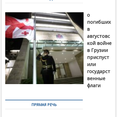
записям
В память
о
погибших
в
августовс
кой войне
в Грузии
приспуст
или
государст
венные
флаги
ПРЯМАЯ РЕЧЬ