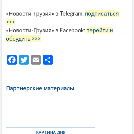
«Новости-Грузия» в Telegram:
подписаться
>>>
«Новости-Грузия» в Facebook:
перейти и
обсудить >>>
F
T
E
О
ac
w
m
тп
e
itt
ai
р
b
er
l
а
Партнерские материалы
o
в
o
и
k
ть
Навигация
по
КАРТИНА ДНЯ