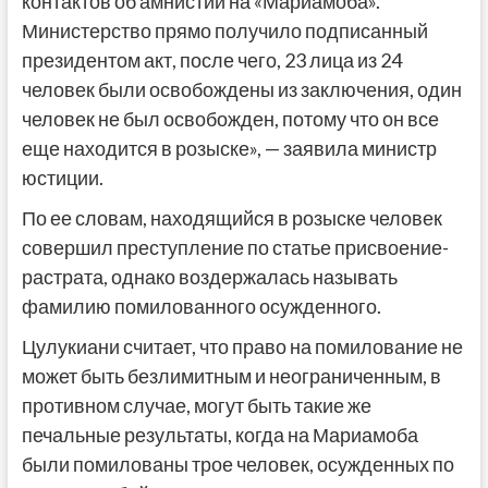
контактов об амнистии на «Мариамоба».
Министерство прямо получило подписанный
президентом акт, после чего, 23 лица из 24
человек были освобождены из заключения, один
человек не был освобожден, потому что он все
еще находится в розыске», — заявила министр
юстиции.
По ее словам, находящийся в розыске человек
совершил преступление по статье присвоение-
растрата, однако воздержалась называть
фамилию помилованного осужденного.
Цулукиани считает, что право на помилование не
может быть безлимитным и неограниченным, в
противном случае, могут быть такие же
печальные результаты, когда на Мариамоба
были помилованы трое человек, осужденных по