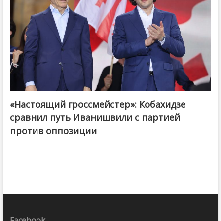
«Настоящий гроссмейстер»: Кобахидзе
@ქართული ოცნება / Georgian Dream
сравнил путь Иванишвили с партией
против оппозиции
Facebook