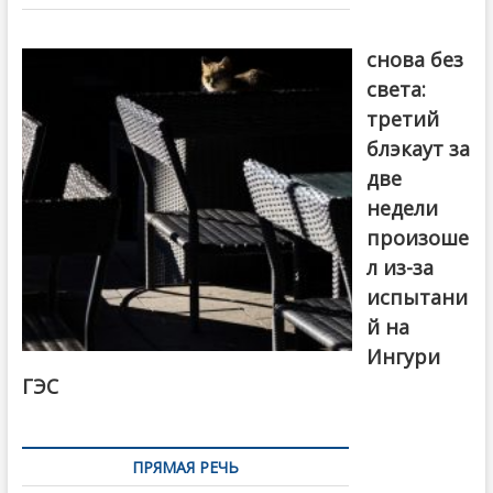
записям
Грузия
снова без
света:
третий
блэкаут за
две
недели
произоше
л из-за
испытани
й на
Ингури
ГЭС
ПРЯМАЯ РЕЧЬ