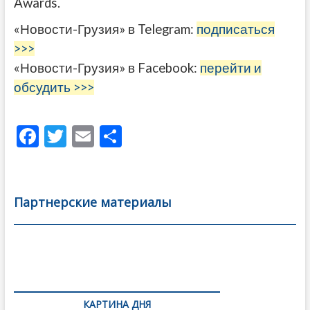
Awards.
«Новости-Грузия» в Telegram:
подписаться
>>>
«Новости-Грузия» в Facebook:
перейти и
обсудить >>>
F
T
E
О
ac
w
m
тп
e
itt
ai
р
b
er
l
а
Партнерские материалы
o
в
o
и
k
ть
Навигация
по
КАРТИНА ДНЯ