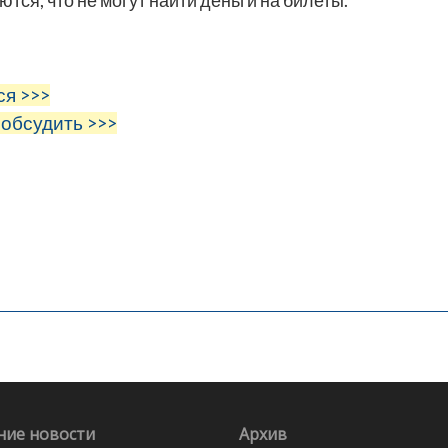
тся, что не могут найти деньги на билеты.
ся >>>
 обсудить >>>
ние новости
Архив