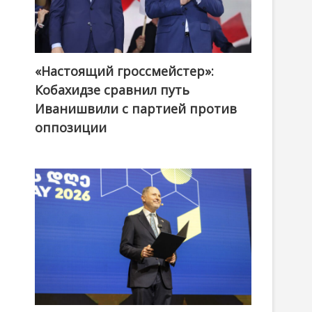
«Настоящий гроссмейстер»:
@ქართული ოცნება / Georgian Dream
Кобахидзе сравнил путь
Иванишвили с партией против
оппозиции