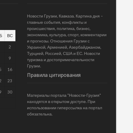
Новости Грузии, Кавказа. Картина дня –
главные события, конфликты и
происшествия, политика, бизнес,
экономика, культура, спорт, комментарии
Б
ВС
и прогнозы. Отношения Грузии с
1
2
Украиной, Арменией, Азербайджаном,
Турцией, Россией, США и ЕС. Новости
8
9
туризма и достопримечательности
Грузии.
5
16
Правила цитирования
2
23
9
30
Материалы портала "Новости-Грузия"
находятся в открытом доступе. При
использовании гиперссылка на портал
обязательна.