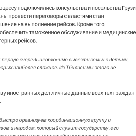
роцессу подключились консульства и посольства Груз
жны провести переговоры с властями стан
ешение на выполнение рейсов. Кроме того,
 обеспечить таможенное обслуживание и медицинские
терных рейсов.
 первую очередь необходимо вывезти семьи с детьми,
торых наиболее сложное. Из Тбилиси мы этого не
у иностранных дел личные данные всех тех граждан
.
ы быстро организуем координационную группу и
вом и народом, который служит государству, его
акрываемся в своих партийных квартирах, не