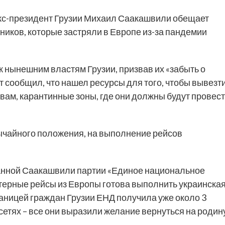
с-президент Грузии Михаил Саакашвили обещает
ников, которые застряли в Европе из-за пандемии
к нынешним властям Грузии, призвав их «забыть о
т сообщил, что нашел ресурсы для того, чтобы вывезт
овам, карантинные зоны, где они должны будут провес
вычайного положения, на выполнение рейсов
анной Саакашвили партии «Единое национальное
терные рейсы из Европы готова выполнить украинска
аницей граждан Грузии ЕНД получила уже около 3
етях – все они выразили желание вернуться на родин