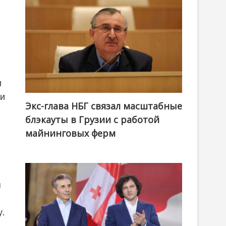
и
ти
Экс-глава НБГ связал масштабные
блэкауты в Грузии с работой
майнинговых ферм
я
у.