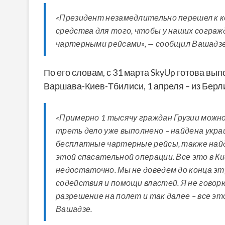
«Президент незамедлительно перешел к 
средства для того, чтобы у наших согра
чартерными рейсами», — сообщил Вашадзе
По его словам, с 31 марта SkyUp готова вы
Варшава-Киев-Тбилиси, 1 апреля – из Берли
«Примерно 1 тысячу граждан Грузии можн
треть дело уже выполнено – найдена укр
бесплатные чартерные рейсы, также най
этой спасательной операции. Все это в К
недостаточно. Мы не доведем до конца э
содействия и помощи властей. Я не говор
разрешение на полет и так далее – все э
Вашадзе.