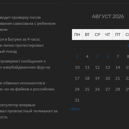
АВГУСТ 2026
одит проверку после
вания самосвала с ребенком
вели
ПН
ВТ
СР
ЧТ
ПТ
С
и в Батуми за 4 часа:
е лично протестировал
ый поезд
3
4
5
6
7
 проверяют сообщения о
х азербайджанских фур на
10
11
12
13
14
1
17
18
19
20
21
2
е обвинил оппонентов в
е» из-за фейков о российских
24
25
26
27
28
2
31
 регулятор впервые
« Июл
ал провластный телеканал за
ость