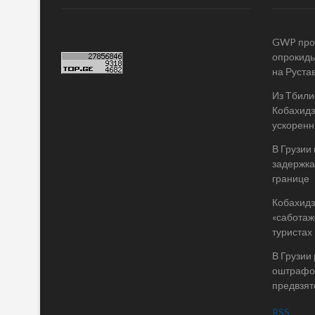
GWP пров
опрокиды
на Руста
Из Тбилис
Кобахидз
ускоренн
В Грузии
задержка
границе
Кобахидз
«саботаж
туристах
В Грузии
оштрафов
предвзят
RSS