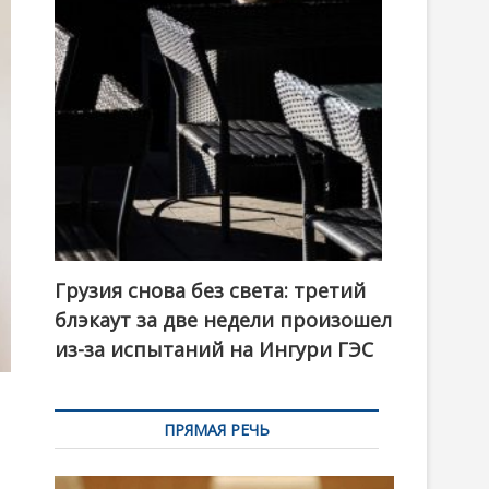
t
o
n
Грузия снова без света: третий
блэкаут за две недели произошел
из-за испытаний на Ингури ГЭС
ПРЯМАЯ РЕЧЬ