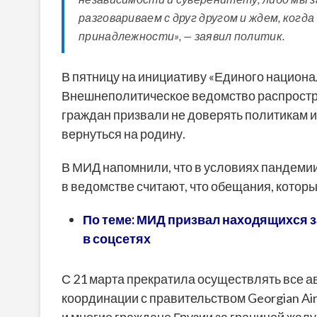
разговариваем с друг другом и ждем, когд
принадлежности», — заявил политик.
В пятницу на инициативу «Единого национ
Внешнеполитическое ведомство распростр
граждан призвали не доверять политикам 
вернуться на родину.
В МИД напомнили, что в условиях пандемии
в ведомстве считают, что обещания, котор
По теме: МИД призвал находящихся з
в соцсетях
С 21 марта прекратила осуществлять все 
координации с правительством Georgian Ai