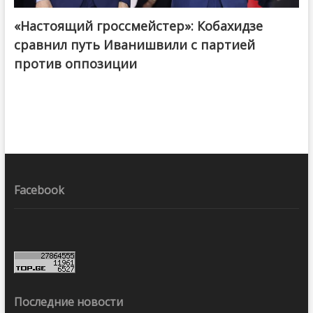
«Настоящий гроссмейстер»: Кобахидзе
@ქართული ოცნება / Georgian Dream
сравнил путь Иванишвили с партией
против оппозиции
Facebook
Последние новости