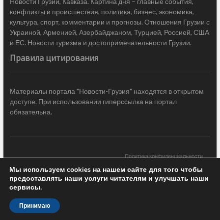
Новости Грузии, Кавказа. Картина дня – главные события,
конфликты и происшествия, политика, бизнес, экономика,
культура, спорт, комментарии и прогнозы. Отношения Грузии с
Украиной, Арменией, Азербайджаном, Турцией, Россией, США
и ЕС. Новости туризма и достопримечательности Грузии.
Правила цитирования
Материалы портала "Новости-Грузия" находятся в открытом
доступе. При использовании гиперссылка на портал
обязательна.
Политика конфиденциальности
Мы используем cookies на нашем сайте для того чтобы
Новости Грузии
| Black Sea Press LTD © 2020 All Rights Reserved /
предоставлять наши услуги читателям и улучшать наши
Design & development —
COCODO BRANDO
сервисы.
Принимаю