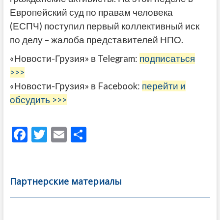
Европейский суд по правам человека
(ЕСПЧ) поступил первый коллективный иск
по делу – жалоба представителей НПО.
«Новости-Грузия» в Telegram:
подписаться
>>>
«Новости-Грузия» в Facebook:
перейти и
обсудить >>>
F
T
E
О
ac
w
m
тп
e
itt
ai
р
b
er
l
а
Партнерские материалы
o
в
o
и