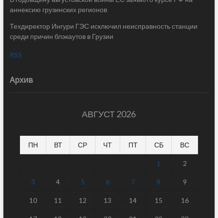
аннексию грузинских регионов
Техдиректор Ингури ГЭС исключил неисправность станции
среди причин блэкаутов в Грузии
RSS
Архив
АВГУСТ 2026
ПН
ВТ
СР
ЧТ
ПТ
СБ
ВС
1
2
3
4
5
6
7
8
9
10
11
12
13
14
15
16