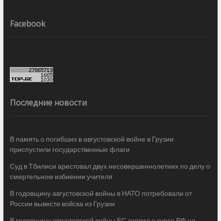
Facebook
Последние новости
В память о погибших в августовской войне в Грузии
приспустили государственные флаги
Суд в Тбилиси арестовал двух несовершеннолетних по делу о
смертельном избиении учителя
В годовщину августовской войны в НАТО потребовали от
России вывести войска из Грузии
В годовщину августовской войны ЕС заявил о курсе РФ на