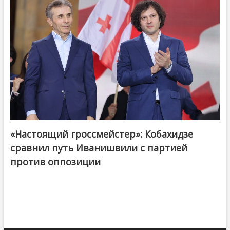
«Настоящий гроссмейстер»: Кобахидзе
@ქართული ოცნება / Georgian Dream
сравнил путь Иванишвили с партией
против оппозиции