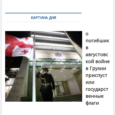
k
ть
Навигация
по
КАРТИНА ДНЯ
записям
В память
о
погибших
в
августовс
кой войне
в Грузии
приспуст
или
государст
венные
флаги